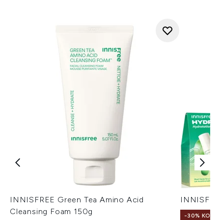
INNISFREE Green Tea Amino Acid
INNISFREE
Cleansing Foam 150g
-30% KORT