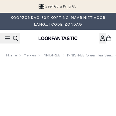
Overslaan naar de hoofdinhou
App downloaden
KOOPZONDAG: 30% KORTING, MAAR NIET VOOR
LANG... | CODE: ZONDAG
Home
Merken
INNISFREE
INNISFREE Green Tea Seed 
Now showing image 1 INNISFREE Green Tea Seed Hyaluron