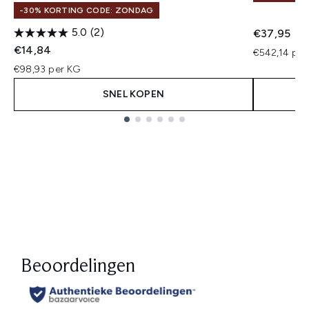
-30% KORTING CODE: ZONDAG
5.0
(2)
€37,95
€14,84
€542,14 per 
€98,93 per KG
SNEL KOPEN
Showing slide 1