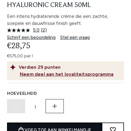
HYALURONIC CREAM 50ML
Een intens hydraterende crème die een zachte,
soepele en dauwfrisse finish geeft.
5.0
(2)
Lees
2
Schrijf een beoordeling
Stel een vraag
beoordelingen.
€28,75
Dezelfde
paginalink.
€575,00 per l
Verdien
29
punten
Neem deel aan het loyaliteitsprogramma
HOEVEELHEID
VOEG TOE AAN WINKELMANDJE