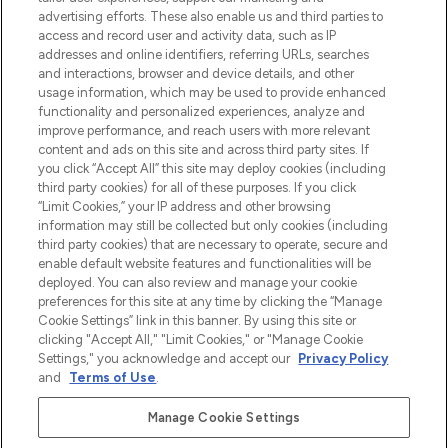
Shop online of via de app, met gratis
advertising efforts. These also enable us and third parties to
verzending vanaf €40.
access and record user and activity data, such as IP
addresses and online identifiers, referring URLs, searches
and interactions, browser and device details, and other
Cookie-toestemming
usage information, which may be used to provide enhanced
Do Not Sell or Share My Personal
functionality and personalized experiences, analyze and
Information
improve performance, and reach users with more relevant
content and ads on this site and across third party sites. If
you click “Accept All” this site may deploy cookies (including
HELP & INFORMATIE
third party cookies) for all of these purposes. If you click
“Limit Cookies,” your IP address and other browsing
information may still be collected but only cookies (including
BEDRIJFSINFORMATIE
third party cookies) that are necessary to operate, secure and
enable default website features and functionalities will be
deployed. You can also review and manage your cookie
OVER LOOKFANTASTIC
preferences for this site at any time by clicking the “Manage
Cookie Settings” link in this banner. By using this site or
clicking "Accept All," "Limit Cookies," or "Manage Cookie
Settings," you acknowledge and accept our
Privacy Policy
and
Terms of Use
.
Betaal veilig met
Manage Cookie Settings