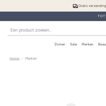
Gratis verzendin
TOT 
Zomer
Sale
Merken
Beau
Enter submenu (Zome
E
Home
Merken