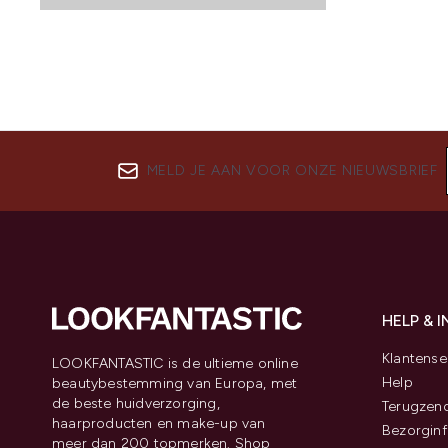
MELD JE AAN VOOR ONZE NIEUWSBRIEF
HELP & 
Klantense
LOOKFANTASTIC is de ultieme online
Help
beautybestemming van Europa, met
de beste huidverzorging,
Terugzen
haarproducten en make-up van
Bezorginf
meer dan 200 topmerken. Shop