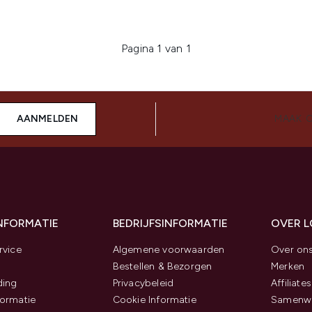
Pagina 1 van 1
AANMELDEN
MAAK 
INFORMATIE
BEDRIJFSINFORMATIE
OVER 
rvice
Algemene voorwaarden
Over on
Bestellen & Bezorgen
Merken
ding
Privacybeleid
Affiliates
ormatie
Cookie Informatie
Samenwe