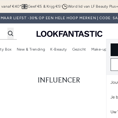
Overslaan naar de hoofdinhou
g vanaf €40*
Geef €5 & Krijg €5!
Word lid van LF Beauty Plus
MAAR LIEFST -30% OP EEN HELE HOOP MERKEN | CODE: S
ty Box
New & Trending
K-Beauty
Gezicht
Make-up
Pa
r)
nter submenu (Sale)
Enter submenu (Merken)
Enter submenu (Beauty Box)
Enter submenu (New & Trending)
Enter submenu (K-Beauty
E
INFLUENCER
Jou
Je 
Uw 