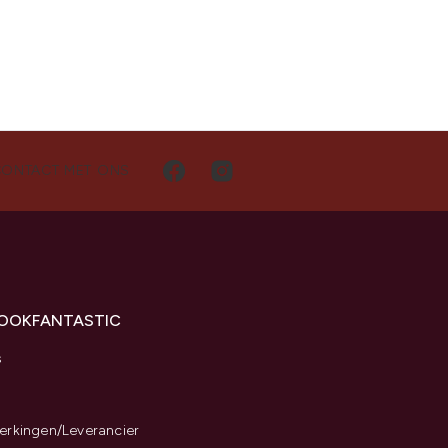
CONTACT MET ONS
LOOKFANTASTIC
s
rkingen/Leverancier