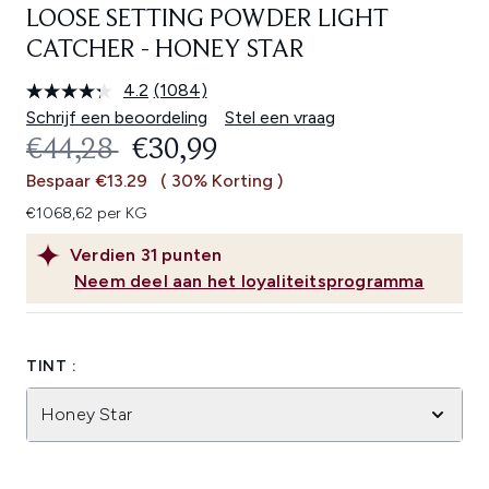
LOOSE SETTING POWDER LIGHT
CATCHER - HONEY STAR
4.2
(1084)
Lees
1084
Schrijf een beoordeling
Stel een vraag
beoordelingen.
RECOMMENDED RETAIL PRICE:
HUIDIGE PRIJS:
€44,28
€30,99
Dezelfde
paginalink.
Bespaar €13.29
( 30% Korting )
€1068,62 per KG
Verdien
31
punten
Neem deel aan het loyaliteitsprogramma
TINT :
Honey Star