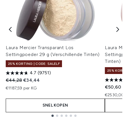
Laura Mercier Transparant Los
Laura Merc
Settingpoeder 29 g (Verschillende Tinten)
Settingpoe
Tinten)
25% KORTING | CODE: SALELF
25% KORTIN
4.7
(9751)
Recommended Retail Price:
Huidige prijs:
€44,28
€34,44
€50,60
€1187,59 per KG
€2530,00 p
SNEL KOPEN
Showing slide 1