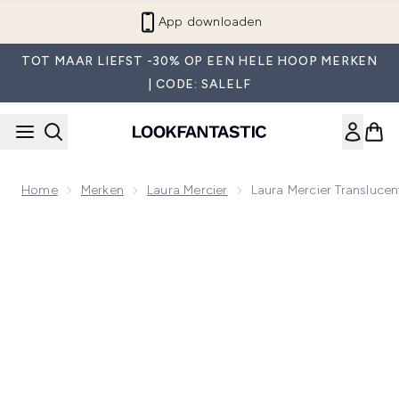
Overslaan naar de hoofdinhou
App downloaden
TOT MAAR LIEFST -30% OP EEN HELE HOOP MERKEN
| CODE: SALELF
Home
Merken
Laura Mercier
Laura Mercier Transluce
Now showing image 1 Laura Mercier Translucent Loose Setti