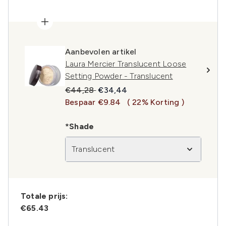
Aanbevolen artikel
Laura Mercier Translucent Loose
Setting Powder - Translucent
Recommended Retail Price:
Huidige prijs:
€44,28
€34,44
Bespaar €9.84
( 22% Korting )
*Shade
Translucent
Totale prijs:
€65.43