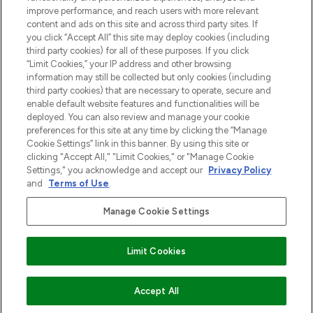
Information
improve performance, and reach users with more relevant
content and ads on this site and across third party sites. If
you click “Accept All” this site may deploy cookies (including
HELP & INFORMATIE
third party cookies) for all of these purposes. If you click
“Limit Cookies,” your IP address and other browsing
information may still be collected but only cookies (including
BEDRIJFSINFORMATIE
third party cookies) that are necessary to operate, secure and
enable default website features and functionalities will be
deployed. You can also review and manage your cookie
OVER LOOKFANTASTIC
preferences for this site at any time by clicking the “Manage
Cookie Settings” link in this banner. By using this site or
clicking "Accept All," "Limit Cookies," or "Manage Cookie
Settings," you acknowledge and accept our
Privacy Policy
and
Terms of Use
.
Betaal veilig met
Manage Cookie Settings
Limit Cookies
2026 THG Beauty Europe GmbH Maximilianstrasse 54 80538 Munich
NIET OP VOORRAAD
Accept All