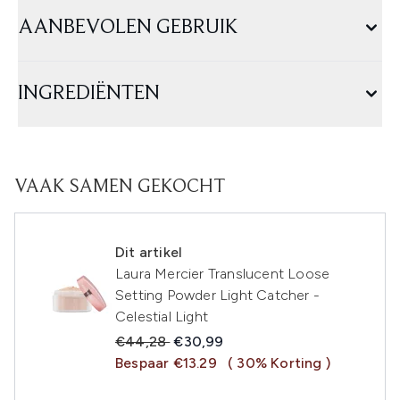
AANBEVOLEN GEBRUIK
INGREDIËNTEN
VAAK SAMEN GEKOCHT
Dit artikel
Laura Mercier Translucent Loose
Setting Powder Light Catcher -
Celestial Light
Recommended Retail Price:
Huidige prijs:
€44,28
€30,99
Bespaar €13.29
( 30% Korting )