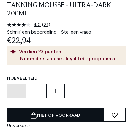
TANNING MOUSSE - ULTRA-DARK
200ML
4.0
(21)
Lees
21
Schrijf een beoordeling
Stel een vraag
beoordelingen.
€22,94
Dezelfde
paginalink.
Verdien
23
punten
Neem deel aan het loyaliteitsprogramma
HOEVEELHEID
NIET OP VOORRAAD
Uitverkocht