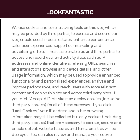
LOOKFANTASTIC is de ultieme online
We use cookies and other tracking tools on this site, which
beautybestemming van Europa, met de
may be provided by third parties, to operate and secure our
beste huidverzorging, haarproducten en
site, enable social media features, enhance performance,
make-up van meer dan 200 topmerken.
tailor user experiences, support our marketing and
Shop online of via de app, met gratis
advertising efforts. These also enable us and third parties to
verzending vanaf €40.
access and record user and activity data, such as IP
addresses and online identifiers, referring URLs, searches
and interactions, browser and device details, and other
Cookie-toestemming
usage information, which may be used to provide enhanced
Do Not Sell or Share My Personal
functionality and personalized experiences, analyze and
Information
improve performance, and reach users with more relevant
content and ads on this site and across third party sites. If
you click “Accept All” this site may deploy cookies (including
HELP & INFORMATIE
third party cookies) for all of these purposes. If you click
“Limit Cookies,” your IP address and other browsing
information may still be collected but only cookies (including
BEDRIJFSINFORMATIE
third party cookies) that are necessary to operate, secure and
enable default website features and functionalities will be
deployed. You can also review and manage your cookie
OVER LOOKFANTASTIC