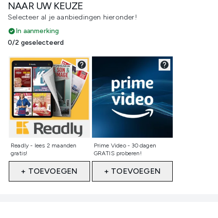
NAAR UW KEUZE
Selecteer al je aanbiedingen hieronder!
In aanmerking
0/2 geselecteerd
Niet geselecteerd
Niet geselecteerd
Readly - lees 2 maanden
Prime Video - 30 dagen
gratis!
GRATIS proberen!
+ TOEVOEGEN
+ TOEVOEGEN
Showing slide 1