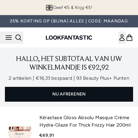
Overslaan naar de hoofdinhou
Geef €5 & Krijg €5!
25% KORTING OP (BIJNA) ALLES | CODE: MAANDAG
HALLO, HET SUBTOTAAL VAN UW
WINKELMANDJE IS €92,92
,
,
2 artikelen
|
€16,33 bespaard
|
93 Beauty Plus+ Punten
NU AFREKENEN
Kérastase Gloss Absolu Masque Crème
Hydra-Glaze For Thick Frizzy Hair 200ml
€49,91