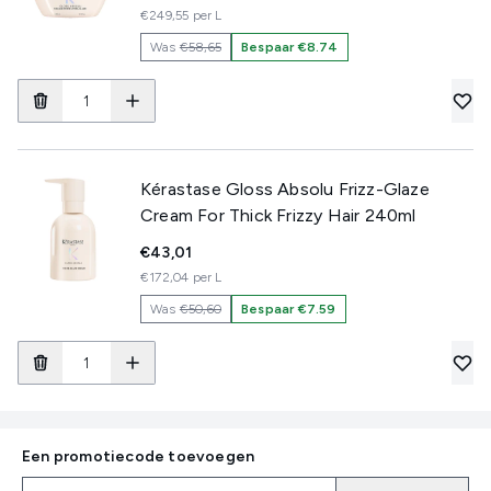
€249,55 per L
Was
€58,65
Bespaar €8.74
Kérastase Gloss Absolu Frizz-Glaze
Cream For Thick Frizzy Hair 240ml
€43,01
€172,04 per L
Was
€50,60
Bespaar €7.59
Een promotiecode toevoegen