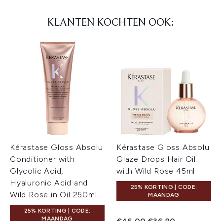
KLANTEN KOCHTEN OOK:
Kérastase Gloss Absolu
Kérastase Gloss Absolu
Conditioner with
Glaze Drops Hair Oil
Glycolic Acid,
with Wild Rose 45ml
Hyaluronic Acid and
25% KORTING | CODE:
Wild Rose in Oil 250ml
MAANDAG
25% KORTING | CODE:
MAANDAG
Recommended Retail Price:
Huidige prijs: