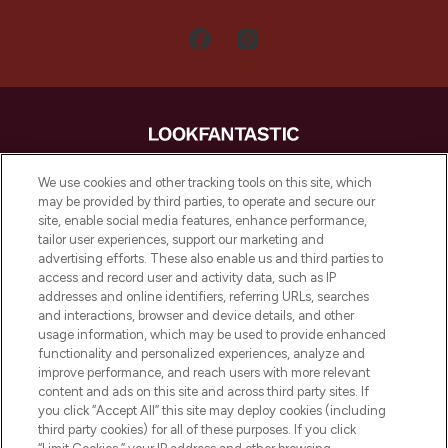
LOOKFANTASTIC is de ultieme online
We use cookies and other tracking tools on this site, which
beautybestemming van Europa, met de
may be provided by third parties, to operate and secure our
beste huidverzorging, haarproducten en
site, enable social media features, enhance performance,
make-up van meer dan 200 topmerken.
tailor user experiences, support our marketing and
Shop online of via de app, met gratis
advertising efforts. These also enable us and third parties to
verzending vanaf €40.
access and record user and activity data, such as IP
addresses and online identifiers, referring URLs, searches
and interactions, browser and device details, and other
Cookie-toestemming
usage information, which may be used to provide enhanced
Do Not Sell or Share My Personal
functionality and personalized experiences, analyze and
Information
improve performance, and reach users with more relevant
content and ads on this site and across third party sites. If
you click “Accept All” this site may deploy cookies (including
HELP & INFORMATIE
third party cookies) for all of these purposes. If you click