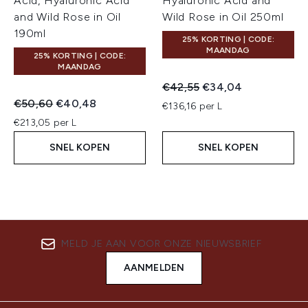
Acid, Hyaluronic Acid
Hyaluronic Acid and
and Wild Rose in Oil
Wild Rose in Oil 250ml
190ml
25% KORTING | CODE:
MAANDAG
25% KORTING | CODE:
MAANDAG
Recommended Retail Price:
Huidige prijs:
€42,55
€34,04
Recommended Retail Price:
Huidige prijs:
€50,60
€40,48
€136,16 per L
€213,05 per L
SNEL KOPEN
SNEL KOPEN
MELD JE AAN VOOR ONZE NIEUWSBRIEF
AANMELDEN