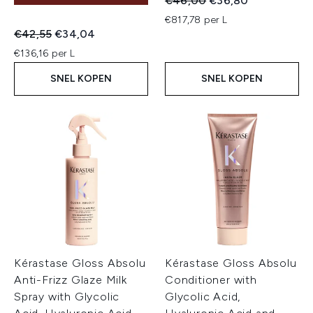
€46,00
€36,80
€817,78 per L
Recommended Retail Price:
Huidige prijs:
€42,55
€34,04
€136,16 per L
SNEL KOPEN
SNEL KOPEN
Kérastase Gloss Absolu
Kérastase Gloss Absolu
Anti-Frizz Glaze Milk
Conditioner with
Spray with Glycolic
Glycolic Acid,