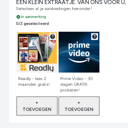
EEN KLEIN EXTRAATJE. VAN ONS VOOR U,
Selecteer al je aanbiedingen hieronder!
In aanmerking
0/2 geselecteerd
Niet geselecteerd
Niet geselecteerd
Readly - lees 2
Prime Video - 30
maanden gratis!
dagen GRATIS
proberen!
+
+
TOEVOEGEN
TOEVOEGEN
Showing slide 1