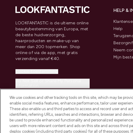
HELP & 
Klantense
LOOKFANTASTIC is de ultieme online
Help
beautybestemming van Europa, met
de beste huidverzorging,
Terugzen
haarproducten en make-up van
Bezorginf
meer dan 200 topmerken. Shop
Neem con
online of via de app, met gratis
Mijn best
verzending vanaf €40.
Cookie-toestemming
Do Not Sell or Share My Personal
Information
We use cookies and other tracking tools on this site, which may be provide
enable social media features, enhance performance, tailor user experienc
These also enable us and third parties to access and record user and act
identifiers, referring URLs, searches and interactions, browser and devi
be used to provide enhanced functionality and personalized experienc
2026 THG Beauty Europe GmbH Maximilianstrasse 54 80538 Munich
users with more relevant content and ads on this site and across third part
deploy cookies (including third party cookies) for all of these purposes. I