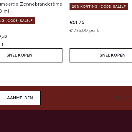
umeerde Zonnebrandcrème
20% KORTING | CODE: SALELF
0 ml
G | CODE: SALELF
€51,75
€1725,00 per L
ed Retail Price:
dige prijs:
9,32
r L
SNEL KOPEN
SNEL KOPEN
AANMELDEN
MAAK 