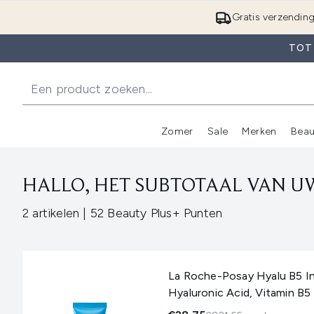
Gratis verzendin
TOT 
Zomer
Sale
Merken
Beau
Enter submenu (Zome
E
HALLO, HET SUBTOTAAL VAN UW
,
2 artikelen
|
52 Beauty Plus+ Punten
La Roche-Posay Hyalu B5 In
Hyaluronic Acid, Vitamin B