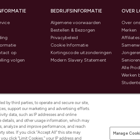
INFORMATIE
BEDRIJFSINFORMATIE
OVER 
rvice
Algemene voorwaarden
Over on
Bestellen & Bezorgen
Merken
ding
Privacybeleid
Affiliates
ormatie
Cookie Informatie
Samenwe
tact op
Kortingscode uitzonderingen
Jongeren
elling volgen
Modern Slavery Statement
Senioren
Alle Pro
Werken b
Studente
d by third parties, to operate and secure our site,
es, support our marketing and advertising efforts.
ivity data, such as IP addresses and online
ce details, and other usage information, which may
es, analyze and improve performance, and reach
Betaal veilig met
y sites. If you click “Accept All” this site may
Manage Cooki
f you click “Limit Cookies,” your IP address and