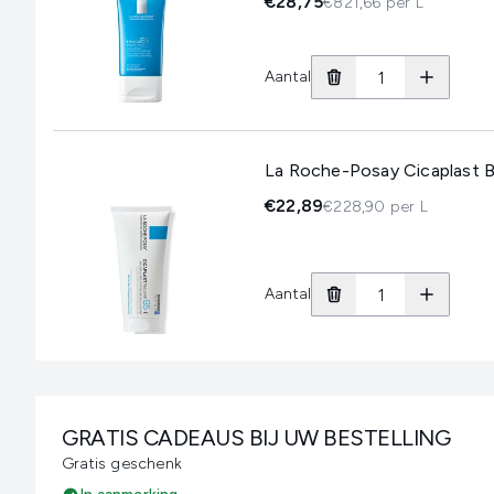
€28,75
€821,66 per L
Aantal
La Roche-Posay Cicaplast B
€22,89
€228,90 per L
Aantal
GRATIS CADEAUS BIJ UW BESTELLING
Gratis geschenk