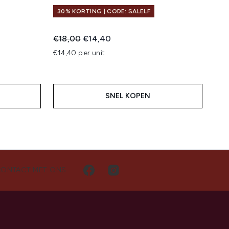
30% KORTING | CODE: SALELF
Recommended Retail Price:
Huidige prijs:
€18,00
€14,40
€14,40 per unit
SNEL KOPEN
CONTACT MET ONS