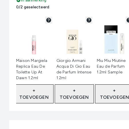
In aanmerking
0/2 geselecteerd
Niet geselecteerd
Niet geselecteerd
Niet geselectee
Maison Margiela
Giorgio Armani
Miu Miu Miutine
Replica Eau De
Acqua Di Gio Eau
Eau de Parfum
Toilette Up At
de Parfum Intense
1.2ml Sample
Dawn 1.2ml
1.2ml
+
+
+
TOEVOEGEN
TOEVOEGEN
TOEVOEGE
Showing slide 1