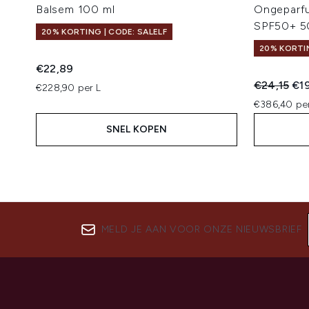
Balsem 100 ml
Ongeparf
SPF50+ 5
20% KORTING | CODE: SALELF
20% KORTIN
€22,89
Recommend
Hui
€24,15
€1
€228,90 per L
€386,40 pe
SNEL KOPEN
MELD JE AAN VOOR ONZE NIEUWSBRIEF