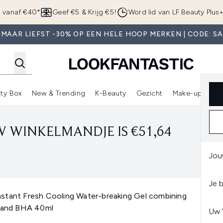
Overslaan naar de hoofdinhou
g vanaf €40*
Geef €5 & Krijg €5!
Word lid van LF Beauty Plus
MAAR LIEFST -30% OP EEN HELE HOOP MERKEN | CODE: S
ty Box
New & Trending
K-Beauty
Gezicht
Make-up
Pa
r)
nter submenu (Sale)
Enter submenu (Merken)
Enter submenu (Beauty Box)
Enter submenu (New & Trending)
Enter submenu (K-Beauty
E
 WINKELMANDJE IS €51,64
Jou
Je 
stant Fresh Cooling Water-breaking Gel combining
5 and BHA 40ml
Uw 