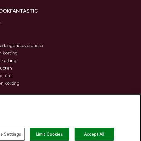
LOOKFANTASTIC
s
rkingen/Leverancier
 korting
 korting
ducten
ij ons
n korting
e Settings
Limit Cookies
Accept All