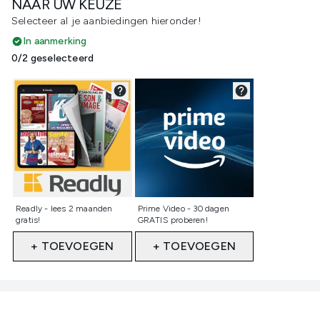
NAAR UW KEUZE
Selecteer al je aanbiedingen hieronder!
In aanmerking
0/2 geselecteerd
Niet geselecteerd
Niet geselecteerd
Readly - lees 2 maanden
Prime Video - 30 dagen
gratis!
GRATIS proberen!
+ TOEVOEGEN
+ TOEVOEGEN
Showing slide 1