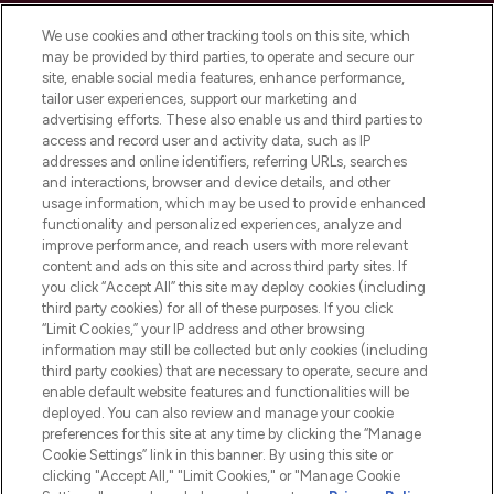
LOOKFANTASTIC is de ultieme online
We use cookies and other tracking tools on this site, which
beautybestemming van Europa, met de
may be provided by third parties, to operate and secure our
beste huidverzorging, haarproducten en
site, enable social media features, enhance performance,
make-up van meer dan 200 topmerken.
tailor user experiences, support our marketing and
Shop online of via de app, met gratis
advertising efforts. These also enable us and third parties to
verzending vanaf €40.
access and record user and activity data, such as IP
addresses and online identifiers, referring URLs, searches
and interactions, browser and device details, and other
Cookie-toestemming
usage information, which may be used to provide enhanced
Do Not Sell or Share My Personal
functionality and personalized experiences, analyze and
Information
improve performance, and reach users with more relevant
content and ads on this site and across third party sites. If
you click “Accept All” this site may deploy cookies (including
HELP & INFORMATIE
third party cookies) for all of these purposes. If you click
“Limit Cookies,” your IP address and other browsing
information may still be collected but only cookies (including
BEDRIJFSINFORMATIE
third party cookies) that are necessary to operate, secure and
enable default website features and functionalities will be
deployed. You can also review and manage your cookie
OVER LOOKFANTASTIC
preferences for this site at any time by clicking the “Manage
Cookie Settings” link in this banner. By using this site or
clicking "Accept All," "Limit Cookies," or "Manage Cookie