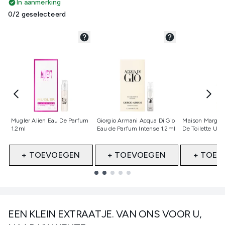
In aanmerking
0/2 geselecteerd
Niet geselecteerd
Niet geselecteerd
Niet gesele
Mugler Alien Eau De Parfum
Giorgio Armani Acqua Di Gio
Maison Margiel
1.2ml
Eau de Parfum Intense 1.2ml
De Toilette Up
+ TOEVOEGEN
+ TOEVOEGEN
+ TOEV
Showing slide 1
EEN KLEIN EXTRAATJE. VAN ONS VOOR U,