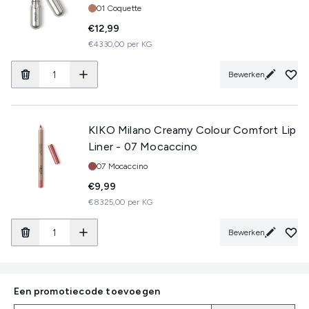
Tint:
01 Coquette
€12,99
€4330,00 per KG
Bewerken
KIKO Milano Creamy Colour Comfort Lip
Liner - 07 Mocaccino
Tint:
07 Mocaccino
€9,99
€8325,00 per KG
Bewerken
Een promotiecode toevoegen