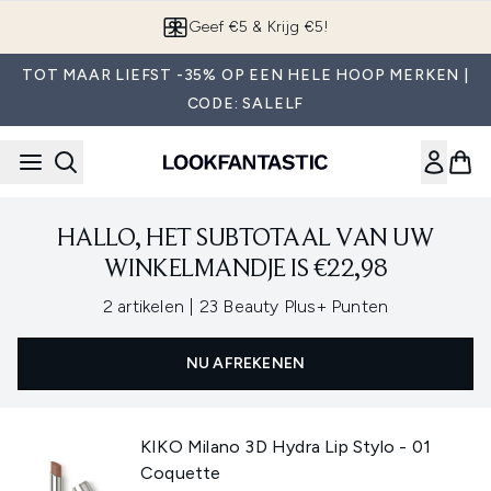
Overslaan naar de hoofdinhou
Geef €5 & Krijg €5!
TOT MAAR LIEFST -35% OP EEN HELE HOOP MERKEN |
CODE: SALELF
HALLO, HET SUBTOTAAL VAN UW
WINKELMANDJE IS €22,98
,
2 artikelen
|
23 Beauty Plus+ Punten
NU AFREKENEN
KIKO Milano 3D Hydra Lip Stylo - 01
Coquette