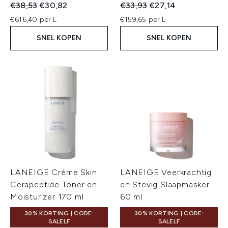
Recommended Retail Price:
Huidige prijs:
Recommended Retail Price:
Huidige prijs:
€38,53
€30,82
€33,93
€27,14
€616,40 per L
€159,65 per L
SNEL KOPEN
SNEL KOPEN
LANEIGE Crème Skin
LANEIGE Veerkrachtig
Cerapeptide Toner en
en Stevig Slaapmasker
Moisturizer 170 ml
60 ml
30% KORTING | CODE:
30% KORTING | CODE:
SALELF
SALELF