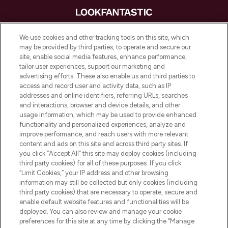
LOOKFANTASTIC is de ultieme online
We use cookies and other tracking tools on this site, which
beautybestemming van Europa, met de
may be provided by third parties, to operate and secure our
beste huidverzorging, haarproducten en
site, enable social media features, enhance performance,
make-up van meer dan 200 topmerken.
tailor user experiences, support our marketing and
Shop online of via de app, met gratis
advertising efforts. These also enable us and third parties to
verzending vanaf €40.
access and record user and activity data, such as IP
addresses and online identifiers, referring URLs, searches
and interactions, browser and device details, and other
Cookie-toestemming
usage information, which may be used to provide enhanced
Do Not Sell or Share My Personal
functionality and personalized experiences, analyze and
Information
improve performance, and reach users with more relevant
content and ads on this site and across third party sites. If
you click “Accept All” this site may deploy cookies (including
HELP & INFORMATIE
third party cookies) for all of these purposes. If you click
“Limit Cookies,” your IP address and other browsing
information may still be collected but only cookies (including
BEDRIJFSINFORMATIE
third party cookies) that are necessary to operate, secure and
enable default website features and functionalities will be
deployed. You can also review and manage your cookie
OVER LOOKFANTASTIC
preferences for this site at any time by clicking the “Manage