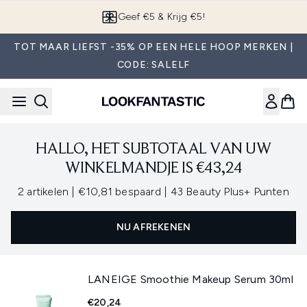
Overslaan naar de hoofdinhou
Geef €5 & Krijg €5!
TOT MAAR LIEFST -35% OP EEN HELE HOOP MERKEN |
CODE: SALELF
HALLO, HET SUBTOTAAL VAN UW
WINKELMANDJE IS €43,24
,
,
2 artikelen
|
€10,81 bespaard
|
43 Beauty Plus+ Punten
NU AFREKENEN
LANEIGE Smoothie Makeup Serum 30ml
€20,24