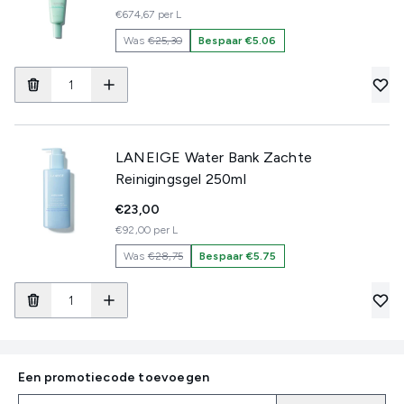
€674,67 per L
Was
€25,30
Bespaar €5.06
LANEIGE Water Bank Zachte
Reinigingsgel 250ml
€23,00
€92,00 per L
Was
€28,75
Bespaar €5.75
Een promotiecode toevoegen