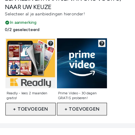
NAAR UW KEUZE
Selecteer al je aanbiedingen hieronder!
In aanmerking
0/2 geselecteerd
Niet geselecteerd
Niet geselecteerd
Readly - lees 2 maanden
Prime Video - 30 dagen
gratis!
GRATIS proberen!
+ TOEVOEGEN
+ TOEVOEGEN
Showing slide 1