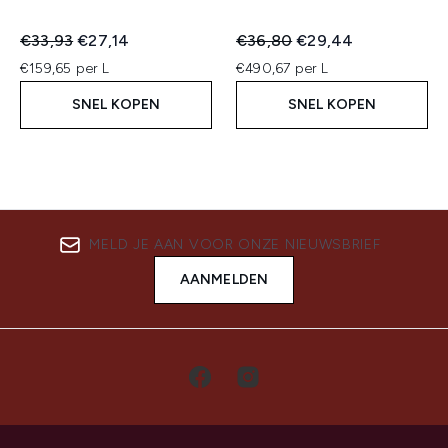
Recommended Retail Price:
Huidige prijs:
Recommended Retail Price:
Huidige prijs:
€33,93
€27,14
€36,80
€29,44
€159,65 per L
€490,67 per L
SNEL KOPEN
SNEL KOPEN
MELD JE AAN VOOR ONZE NIEUWSBRIEF
AANMELDEN