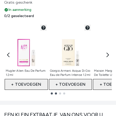
Gratis geschenk
In aanmerking
0/2 geselecteerd
Niet geselecteerd
Niet geselecteerd
Niet gesele
Mugler Alien Eau De Parfum
Giorgio Armani Acqua Di Gio
Maison Margiel
1.2ml
Eau de Parfum Intense 1.2ml
De Toilette Up
+ TOEVOEGEN
+ TOEVOEGEN
+ TOEV
Showing slide 1
EEN KLEIN EXTRAATJE. VAN ONS VOOR U,