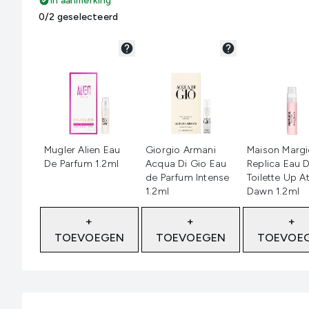
In aanmerking
0/2 geselecteerd
Niet geselecteerd
Niet geselecteerd
Niet geselec
Mugler Alien Eau
Giorgio Armani
Maison Margi
De Parfum 1.2ml
Acqua Di Gio Eau
Replica Eau 
de Parfum Intense
Toilette Up A
1.2ml
Dawn 1.2ml
+
+
+
TOEVOEGEN
TOEVOEGEN
TOEVOE
Showing slide 1