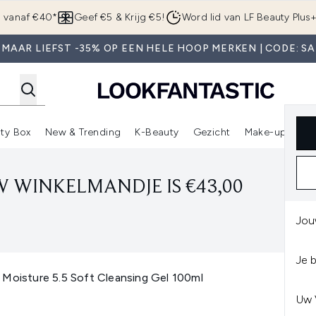
Overslaan naar de hoofdinhou
g vanaf €40*
Geef €5 & Krijg €5!
Word lid van LF Beauty Plus
 MAAR LIEFST -35% OP EEN HELE HOOP MERKEN | CODE: SA
ty Box
New & Trending
K-Beauty
Gezicht
Make-up
Pa
r)
nter submenu (Sale)
Enter submenu (Merken)
Enter submenu (Beauty Box)
Enter submenu (New & Trending)
Enter submenu (K-Beauty
E
 WINKELMANDJE IS €43,00
Jou
Je 
 Moisture 5.5 Soft Cleansing Gel 100ml
Uw 