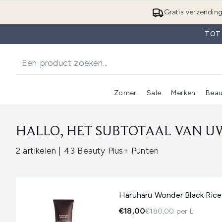
Gratis verzendin
TOT
Zomer
Sale
Merken
Beau
Enter submenu (Zome
E
HALLO, HET SUBTOTAAL VAN UW
,
2 artikelen
|
43 Beauty Plus+ Punten
Haruharu Wonder Black Rice
€18,00
€180,00 per L