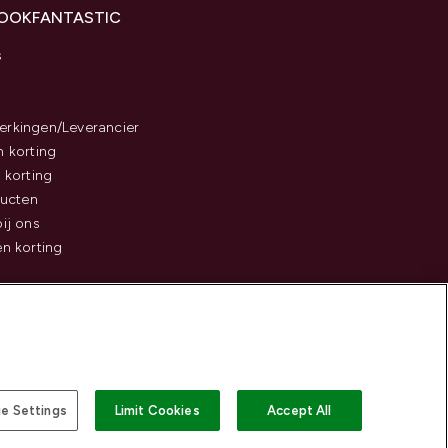
LOOKFANTASTIC
s
rkingen/Leverancier
 korting
 korting
ducten
ij ons
n korting
e Settings
Limit Cookies
Accept All