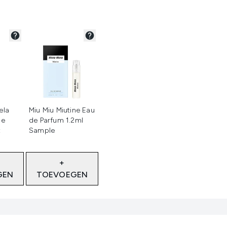
teerd
Niet geselecteerd
ela
Miu Miu Miutine Eau
De
de Parfum 1.2ml
t
Sample
+
GEN
TOEVOEGEN