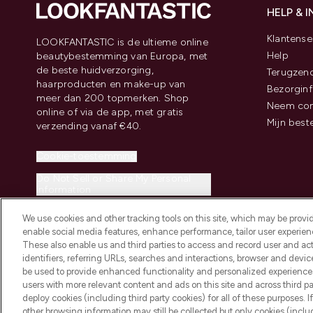
HELP & 
Klantense
LOOKFANTASTIC is de ultieme online
Help
beautybestemming van Europa, met
de beste huidverzorging,
Terugzen
haarproducten en make-up van
Bezorginf
meer dan 200 topmerken. Shop
Neem con
online of via de app, met gratis
Mijn best
verzending vanaf €40.
Cookie-toestemming
Do Not Sell or Share My Personal
Information
We use cookies and other tracking tools on this site, which may be provide
enable social media features, enhance performance, tailor user experienc
These also enable us and third parties to access and record user and act
identifiers, referring URLs, searches and interactions, browser and devi
be used to provide enhanced functionality and personalized experienc
2026 THG Beauty Europe GmbH Maximilianstrasse 54 80538 Munich
users with more relevant content and ads on this site and across third part
deploy cookies (including third party cookies) for all of these purposes. I
other browsing information may still be collected but only cookies (inclu