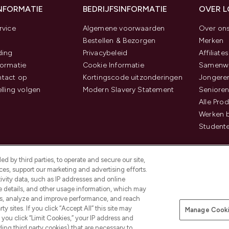
INFORMATIE
BEDRIJFSINFORMATIE
OVER 
rvice
Algemene voorwaarden
Over on
Bestellen & Bezorgen
Merken
ding
Privacybeleid
Affiliates
ormatie
Cookie Informatie
Samenwe
tact op
Kortingscode uitzonderingen
Jongeren
elling volgen
Modern Slavery Statement
Senioren
Alle Pro
Werken b
Studente
d by third parties, to operate and secure our site,
es, support our marketing and advertising efforts.
ivity data, such as IP addresses and online
ce details, and other usage information, which may
es, analyze and improve performance, and reach
Betaal veilig met
y sites. If you click “Accept All” this site may
Manage Cooki
f you click “Limit Cookies,” your IP address and
ding third party cookies) that are necessary to