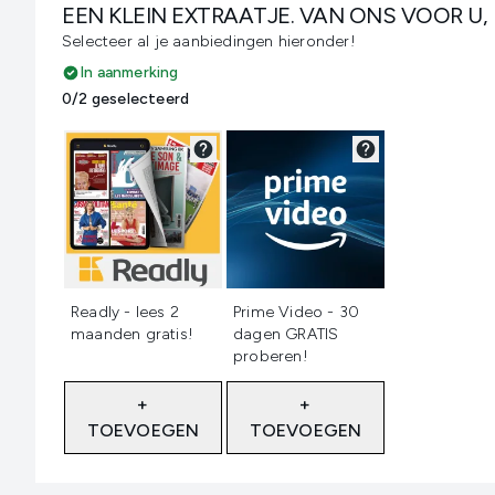
EEN KLEIN EXTRAATJE. VAN ONS VOOR U,
Selecteer al je aanbiedingen hieronder!
In aanmerking
0/2 geselecteerd
Niet geselecteerd
Niet geselecteerd
Readly - lees 2
Prime Video - 30
maanden gratis!
dagen GRATIS
proberen!
+
+
TOEVOEGEN
TOEVOEGEN
Showing slide 1