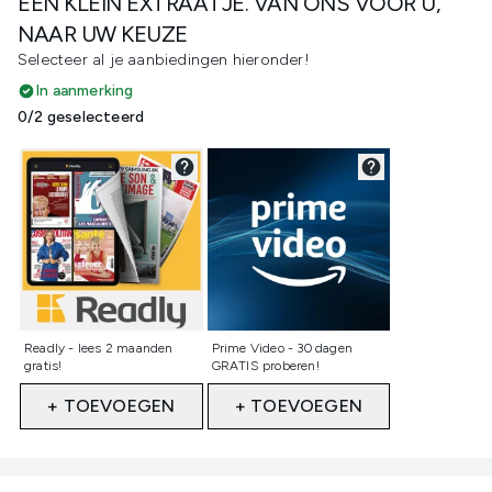
EEN KLEIN EXTRAATJE. VAN ONS VOOR U,
NAAR UW KEUZE
Selecteer al je aanbiedingen hieronder!
In aanmerking
0/2 geselecteerd
Niet geselecteerd
Niet geselecteerd
Readly - lees 2 maanden
Prime Video - 30 dagen
gratis!
GRATIS proberen!
+ TOEVOEGEN
+ TOEVOEGEN
Showing slide 1