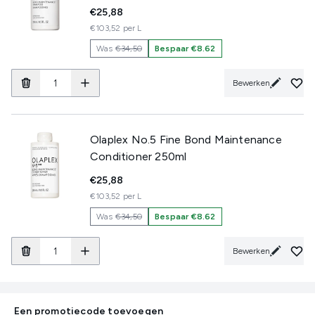
€25,88
€103,52 per L
Was
€34,50
Bespaar €8.62
Bewerken
Olaplex No.5 Fine Bond Maintenance
Conditioner 250ml
€25,88
€103,52 per L
Was
€34,50
Bespaar €8.62
Bewerken
Een promotiecode toevoegen