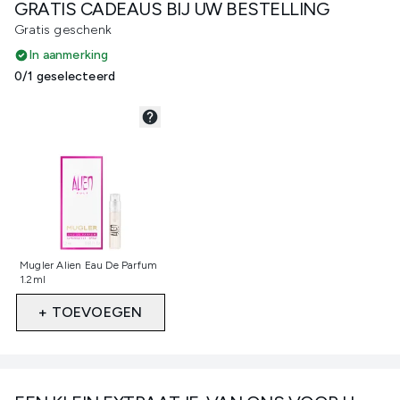
GRATIS CADEAUS BIJ UW BESTELLING
Gratis geschenk
In aanmerking
0/1 geselecteerd
Niet geselecteerd
Mugler Alien Eau De Parfum
1.2ml
+ TOEVOEGEN
Showing slide 1