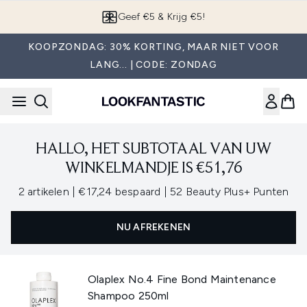
Overslaan naar de hoofdinhou
Geef €5 & Krijg €5!
KOOPZONDAG: 30% KORTING, MAAR NIET VOOR
LANG... | CODE: ZONDAG
HALLO, HET SUBTOTAAL VAN UW
WINKELMANDJE IS €51,76
,
,
2 artikelen
|
€17,24 bespaard
|
52 Beauty Plus+ Punten
NU AFREKENEN
Olaplex No.4 Fine Bond Maintenance
Shampoo 250ml