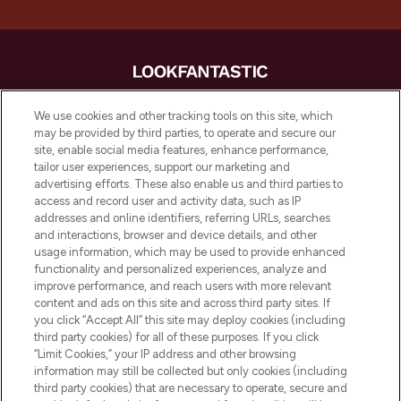
LOOKFANTASTIC is de ultieme online
We use cookies and other tracking tools on this site, which
beautybestemming van Europa, met de
may be provided by third parties, to operate and secure our
beste huidverzorging, haarproducten en
site, enable social media features, enhance performance,
make-up van meer dan 200 topmerken.
tailor user experiences, support our marketing and
Shop online of via de app, met gratis
advertising efforts. These also enable us and third parties to
verzending vanaf €40.
access and record user and activity data, such as IP
addresses and online identifiers, referring URLs, searches
and interactions, browser and device details, and other
Cookie-toestemming
usage information, which may be used to provide enhanced
Do Not Sell or Share My Personal
functionality and personalized experiences, analyze and
Information
improve performance, and reach users with more relevant
content and ads on this site and across third party sites. If
you click “Accept All” this site may deploy cookies (including
HELP & INFORMATIE
third party cookies) for all of these purposes. If you click
“Limit Cookies,” your IP address and other browsing
information may still be collected but only cookies (including
BEDRIJFSINFORMATIE
third party cookies) that are necessary to operate, secure and