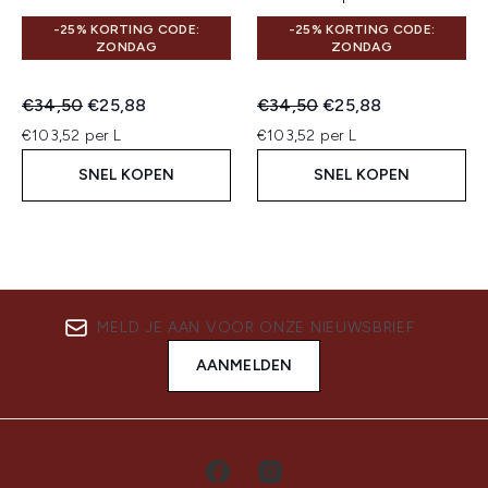
-25% KORTING CODE:
-25% KORTING CODE:
ZONDAG
ZONDAG
Recommended Retail Price:
Huidige prijs:
Recommended Retail Price:
Huidige prijs:
€34,50
€25,88
€34,50
€25,88
€103,52 per L
€103,52 per L
SNEL KOPEN
SNEL KOPEN
MELD JE AAN VOOR ONZE NIEUWSBRIEF
AANMELDEN