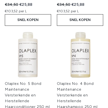
Recommended Retail Price:
Huidige prijs:
Recommended Retail Price:
Huidige prijs:
€34,50
€25,88
€34,50
€25,88
€103,52 per L
€103,52 per L
SNEL KOPEN
SNEL KOPEN
Olaplex No. 5 Bond
Olaplex No. 4 Bond
Maintenance
Maintenance
Versterkende en
Versterkende en
Herstellende
Herstellende
Haarconditioner 250 ml
Haarshampoo 250 ml