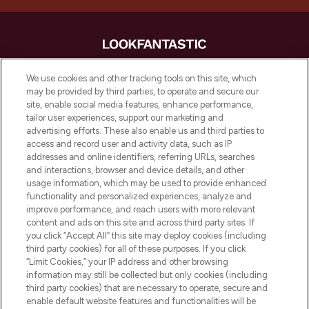
LOOKFANTASTIC is de ultieme online
We use cookies and other tracking tools on this site, which
beautybestemming van Europa, met de
may be provided by third parties, to operate and secure our
beste huidverzorging, haarproducten en
site, enable social media features, enhance performance,
make-up van meer dan 200 topmerken.
tailor user experiences, support our marketing and
Shop online of via de app, met gratis
advertising efforts. These also enable us and third parties to
verzending vanaf €40.
access and record user and activity data, such as IP
addresses and online identifiers, referring URLs, searches
and interactions, browser and device details, and other
Cookie-toestemming
usage information, which may be used to provide enhanced
Do Not Sell or Share My Personal
functionality and personalized experiences, analyze and
Information
improve performance, and reach users with more relevant
content and ads on this site and across third party sites. If
you click “Accept All” this site may deploy cookies (including
HELP & INFORMATIE
third party cookies) for all of these purposes. If you click
“Limit Cookies,” your IP address and other browsing
information may still be collected but only cookies (including
BEDRIJFSINFORMATIE
third party cookies) that are necessary to operate, secure and
enable default website features and functionalities will be