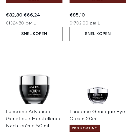
Recommended Retail Price:
Huidige prijs:
€82,80
€66,24
€85,10
€1324,80 per L
€1702,00 per L
SNEL KOPEN
SNEL KOPEN
Lancôme Advanced
Lancome Genifique Eye
Genefique Herstellende
Cream 20ml
Nachtcrème 50 ml
20% KORTING