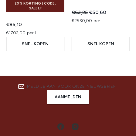
20% KORTING | CODE:
SALELF
Recommended Retail Price:
Huidige prijs:
€63,25
€50,60
€2530,00 per l
€85,10
€1702,00 per L
SNEL KOPEN
SNEL KOPEN
MELD JE AAN VOOR ONZE NIEUWSBRIEF
AANMELDEN