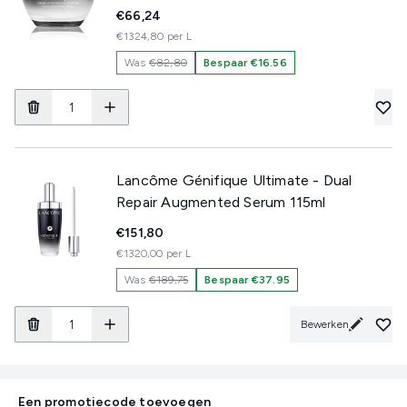
€66,24
€1324,80 per L
Was
€82,80
Bespaar €16.56
Lancôme Génifique Ultimate - Dual
Repair Augmented Serum 115ml
€151,80
€1320,00 per L
Was
€189,75
Bespaar €37.95
Bewerken
Een promotiecode toevoegen