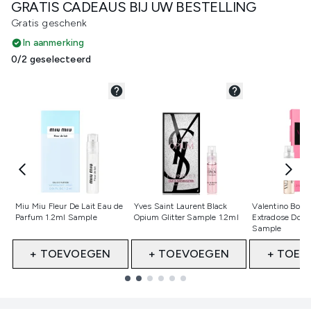
GRATIS CADEAUS BIJ UW BESTELLING
Gratis geschenk
In aanmerking
0/2 geselecteerd
Niet geselecteerd
Niet geselecteerd
Niet gesele
Miu Miu Fleur De Lait Eau de
Yves Saint Laurent Black
Valentino Born
Parfum 1.2ml Sample
Opium Glitter Sample 1.2ml
Extradose Donn
Sample
+ TOEVOEGEN
+ TOEVOEGEN
+ TOEV
Showing slide 1