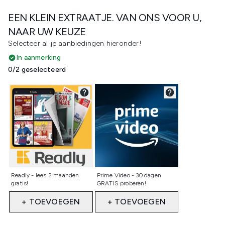
EEN KLEIN EXTRAATJE. VAN ONS VOOR U,
NAAR UW KEUZE
Selecteer al je aanbiedingen hieronder!
In aanmerking
0/2 geselecteerd
Niet geselecteerd
Niet geselecteerd
Readly - lees 2 maanden
Prime Video - 30 dagen
gratis!
GRATIS proberen!
+ TOEVOEGEN
+ TOEVOEGEN
Showing slide 1