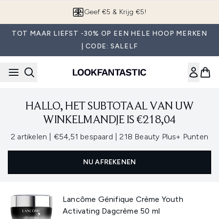
Overslaan naar de hoofdinhou
Geef €5 & Krijg €5!
TOT MAAR LIEFST -30% OP EEN HELE HOOP MERKEN
| CODE: SALELF
HALLO, HET SUBTOTAAL VAN UW
WINKELMANDJE IS €218,04
,
,
2 artikelen
|
€54,51 bespaard
|
218 Beauty Plus+ Punten
NU AFREKENEN
Lancôme Génifique Crème Youth
Activating Dagcrème 50 ml