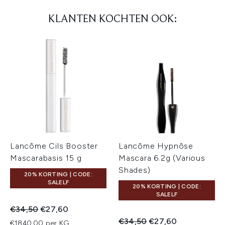
KLANTEN KOCHTEN OOK:
Lancôme Cils Booster
Lancôme Hypnôse
Mascarabasis 15 g
Mascara 6.2g (Various
Shades)
20% KORTING | CODE:
SALELF
20% KORTING | CODE:
SALELF
Recommended Retail Price:
Huidige prijs:
€34,50
€27,60
Recommended Retail Price:
Huidige prijs:
€34,50
€27,60
€1840,00 per KG