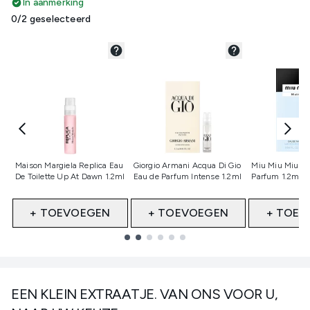
In aanmerking
0/2 geselecteerd
Niet geselecteerd
Niet geselecteerd
Niet gesele
Maison Margiela Replica Eau
Giorgio Armani Acqua Di Gio
Miu Miu Miutin
De Toilette Up At Dawn 1.2ml
Eau de Parfum Intense 1.2ml
Parfum 1.2ml 
+ TOEVOEGEN
+ TOEVOEGEN
+ TOEV
Showing slide 1
EEN KLEIN EXTRAATJE. VAN ONS VOOR U,