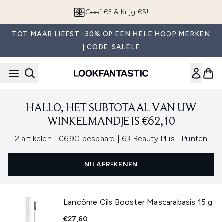
Overslaan naar de hoofdinhou
Geef €5 & Krijg €5!
TOT MAAR LIEFST -30% OP EEN HELE HOOP MERKEN
| CODE: SALELF
HALLO, HET SUBTOTAAL VAN UW
WINKELMANDJE IS €62,10
,
,
2 artikelen
|
€6,90 bespaard
|
63 Beauty Plus+ Punten
NU AFREKENEN
Lancôme Cils Booster Mascarabasis 15 g
€27,60