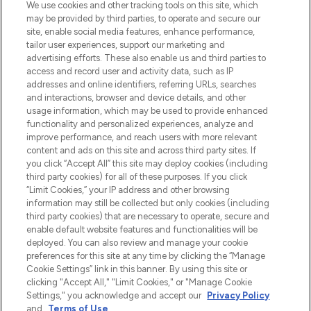
LOOKFANTASTIC is de ultieme online
We use cookies and other tracking tools on this site, which
beautybestemming van Europa, met de
may be provided by third parties, to operate and secure our
beste huidverzorging, haarproducten en
site, enable social media features, enhance performance,
make-up van meer dan 200 topmerken.
tailor user experiences, support our marketing and
Shop online of via de app, met gratis
advertising efforts. These also enable us and third parties to
verzending vanaf €40.
access and record user and activity data, such as IP
addresses and online identifiers, referring URLs, searches
and interactions, browser and device details, and other
Cookie-toestemming
usage information, which may be used to provide enhanced
Do Not Sell or Share My Personal
functionality and personalized experiences, analyze and
Information
improve performance, and reach users with more relevant
content and ads on this site and across third party sites. If
you click “Accept All” this site may deploy cookies (including
HELP & INFORMATIE
third party cookies) for all of these purposes. If you click
“Limit Cookies,” your IP address and other browsing
information may still be collected but only cookies (including
BEDRIJFSINFORMATIE
third party cookies) that are necessary to operate, secure and
enable default website features and functionalities will be
deployed. You can also review and manage your cookie
OVER LOOKFANTASTIC
preferences for this site at any time by clicking the “Manage
Cookie Settings” link in this banner. By using this site or
clicking "Accept All," "Limit Cookies," or "Manage Cookie
Settings," you acknowledge and accept our
Privacy Policy
and
Terms of Use
.