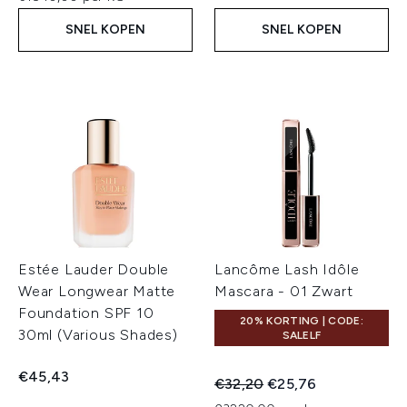
SNEL KOPEN
SNEL KOPEN
Estée Lauder Double
Lancôme Lash Idôle
Wear Longwear Matte
Mascara - 01 Zwart
Foundation SPF 10
20% KORTING | CODE:
30ml (Various Shades)
SALELF
€45,43
Recommended Retail Price:
Huidige prijs:
€32,20
€25,76