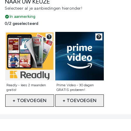
NAAR UW KEUZE
Selecteer al je aanbiedingen hieronder!
In aanmerking
0/2 geselecteerd
Niet geselecteerd
Niet geselecteerd
Readly - lees 2 maanden
Prime Video - 30 dagen
gratis!
GRATIS proberen!
+ TOEVOEGEN
+ TOEVOEGEN
Showing slide 1