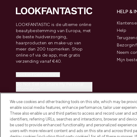
HELP & 
Klantense
LOOKFANTASTIC is de ultieme online
Help
beautybestemming van Europa, met
de beste huidverzorging,
Terugzen
haarproducten en make-up van
Bezorginf
meer dan 200 topmerken. Shop
Neem con
online of via de app, met gratis
Mijn best
verzending vanaf €40.
Cookie-toestemming
Do Not Sell or Share My Personal
Information
We use cookies and other tracking tools on this site, which may be provide
enable social media features, enhance performance, tailor user experienc
These also enable us and third parties to access and record user and act
identifiers, referring URLs, searches and interactions, browser and devi
be used to provide enhanced functionality and personalized experienc
2026 THG Beauty Europe GmbH Maximilianstrasse 54 80538 Munich
users with more relevant content and ads on this site and across third part
deploy cookies (including third party cookies) for all of these purposes. I