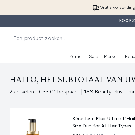
Gratis verzendin
KOOPZ
Zomer
Sale
Merken
Beau
Enter submenu (Zome
E
HALLO, HET SUBTOTAAL VAN UW
,
,
2 artikelen
|
€33,01 bespaard
|
188 Beauty Plus+ Pu
Kérastase Elixir Ultime L'Huil
Size Duo for All Hair Types