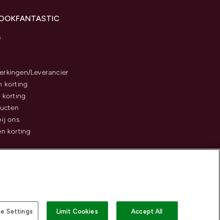
LOOKFANTASTIC
s
rkingen/Leverancier
 korting
 korting
ducten
ij ons
n korting
e Settings
Limit Cookies
Accept All