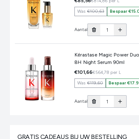
€85,56
€814,86 per L
Was
€100,63
Bespaar €15.
Aantal
Kérastase Magic Power Duo,
8H Night Serum 90ml
€101,66
€564,78 per L
Was
€119,60
Bespaar €17.
Aantal
GRATIS CADEAUS BIJ UW BESTELLING