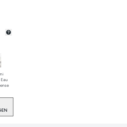
teerd
ni
 Eau
tense
GEN