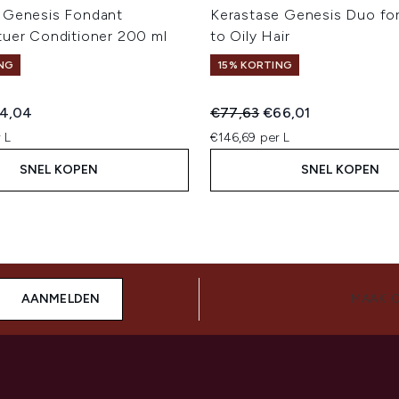
 Genesis Fondant
Kerastase Genesis Duo fo
tuer Conditioner 200 ml
to Oily Hair
NG
15% KORTING
ed Retail Price:
dige prijs:
Recommended Retail Price:
Huidige prijs:
4,04
€77,63
€66,01
 L
€146,69 per L
SNEL KOPEN
SNEL KOPEN
AANMELDEN
MAAK 