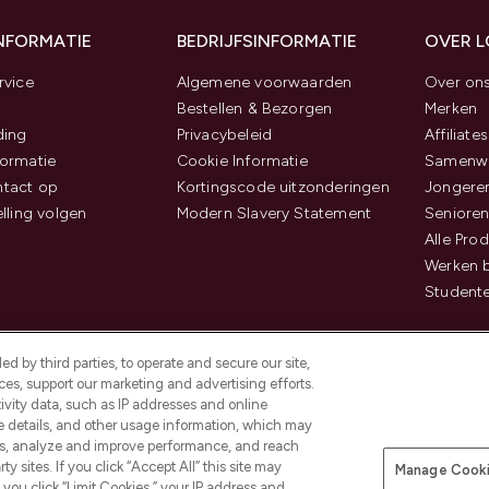
INFORMATIE
BEDRIJFSINFORMATIE
OVER 
rvice
Algemene voorwaarden
Over on
Bestellen & Bezorgen
Merken
ding
Privacybeleid
Affiliates
ormatie
Cookie Informatie
Samenwe
tact op
Kortingscode uitzonderingen
Jongeren
elling volgen
Modern Slavery Statement
Senioren
Alle Pro
Werken b
Studente
d by third parties, to operate and secure our site,
es, support our marketing and advertising efforts.
ivity data, such as IP addresses and online
ce details, and other usage information, which may
es, analyze and improve performance, and reach
Betaal veilig met
y sites. If you click “Accept All” this site may
Manage Cooki
f you click “Limit Cookies,” your IP address and