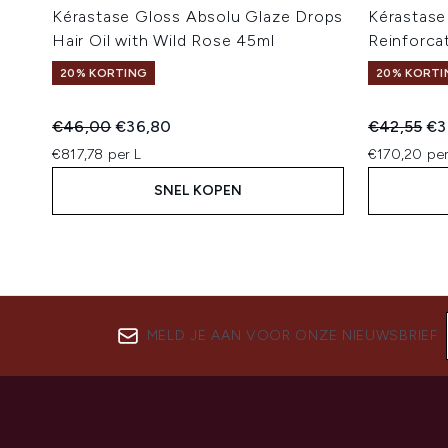
Kérastase Gloss Absolu Glaze Drops
Kérastase
Hair Oil with Wild Rose 45ml
Reinforca
20% KORTING
20% KORTI
Recommended Retail Price:
Huidige prijs:
Recommend
Hui
€46,00
€36,80
€42,55
€3
€817,78 per L
€170,20 per
SNEL KOPEN
MELD JE AAN VOOR ONZE NIEUWSBRIEF