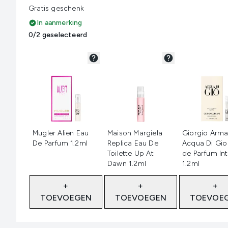
Gratis geschenk
In aanmerking
0/2 geselecteerd
Niet geselecteerd
Niet geselecteerd
Niet geselec
Mugler Alien Eau
Maison Margiela
Giorgio Arma
De Parfum 1.2ml
Replica Eau De
Acqua Di Gio
Toilette Up At
de Parfum In
Dawn 1.2ml
1.2ml
+
+
+
TOEVOEGEN
TOEVOEGEN
TOEVOE
Showing slide 1