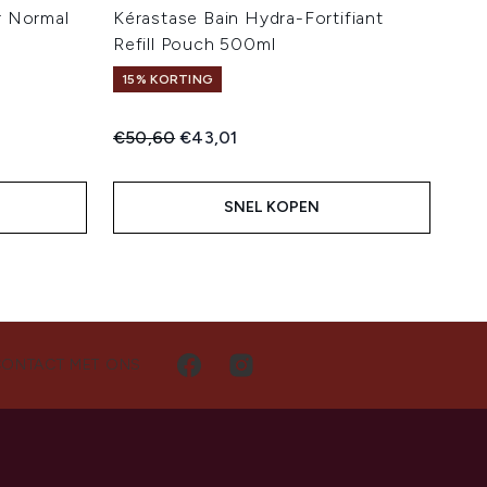
r Normal
Kérastase Bain Hydra-Fortifiant
Refill Pouch 500ml
15% KORTING
Recommended Retail Price:
Huidige prijs:
€50,60
€43,01
SNEL KOPEN
CONTACT MET ONS