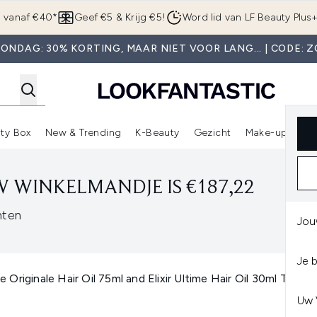
Overslaan naar de hoofdinhou
g vanaf €40*
Geef €5 & Krijg €5!
Word lid van LF Beauty Plus
ONDAG: 30% KORTING, MAAR NIET VOOR LANG... | CODE: 
ty Box
New & Trending
K-Beauty
Gezicht
Make-up
Pa
r)
nter submenu (Sale)
Enter submenu (Merken)
Enter submenu (Beauty Box)
Enter submenu (New & Trending)
Enter submenu (K-Beauty
E
 WINKELMANDJE IS €187,22
nten
Jou
Je 
e Originale Hair Oil 75ml and Elixir Ultime Hair Oil 30ml Travel
Uw 