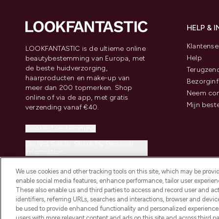
HELP & 
Klantense
LOOKFANTASTIC is de ultieme online
Help
beautybestemming van Europa, met
de beste huidverzorging,
Terugzen
haarproducten en make-up van
Bezorginf
meer dan 200 topmerken. Shop
Neem con
online of via de app, met gratis
Mijn best
verzending vanaf €40.
Cookie-toestemming
Do Not Sell or Share My Personal
Information
We use cookies and other tracking tools on this site, which may be provide
enable social media features, enhance performance, tailor user experienc
These also enable us and third parties to access and record user and act
identifiers, referring URLs, searches and interactions, browser and devi
be used to provide enhanced functionality and personalized experienc
2026 THG Beauty Europe GmbH Maximilianstrasse 54 80538 Munich
users with more relevant content and ads on this site and across third part