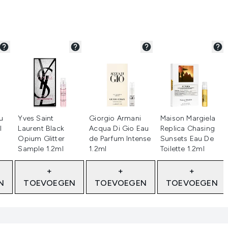
erd
Niet geselecteerd
Niet geselecteerd
Niet geselecteerd
u
Yves Saint
Giorgio Armani
Maison Margiela
l
Laurent Black
Acqua Di Gio Eau
Replica Chasing
Opium Glitter
de Parfum Intense
Sunsets Eau De
Sample 1.2ml
1.2ml
Toilette 1.2ml
+
+
+
N
TOEVOEGEN
TOEVOEGEN
TOEVOEGEN