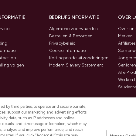
INFORMATIE
BEDRIJFSINFORMATIE
OVER 
rvice
Algemene voorwaarden
Over on
Bestellen & Bezorgen
Merken
ding
Privacybeleid
Affiliates
ormatie
Cookie Informatie
Samenwe
tact op
Kortingscode uitzonderingen
Jongeren
elling volgen
Modern Slavery Statement
Senioren
Alle Pro
Werken b
Studente
d by third parties, to operate and secure our site,
es, support our marketing and advertising efforts.
ivity data, such as IP addresses and online
ce details, and other usage information, which may
es, analyze and improve performance, and reach
Betaal veilig met
y sites. If you click “Accept All” this site may