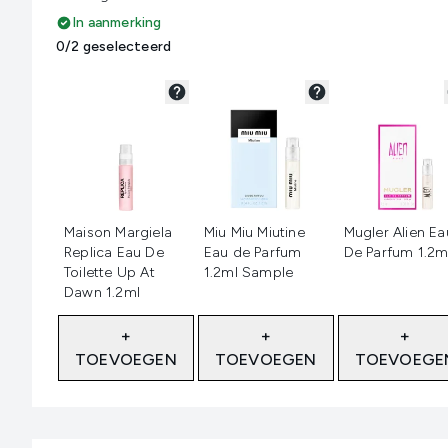
In aanmerking
0/2 geselecteerd
Niet geselecteerd
Niet geselecteerd
Niet geselecte
Maison Margiela
Miu Miu Miutine
Mugler Alien Ea
Replica Eau De
Eau de Parfum
De Parfum 1.2m
Toilette Up At
1.2ml Sample
Dawn 1.2ml
+
+
+
TOEVOEGEN
TOEVOEGEN
TOEVOEGE
Showing slide 1