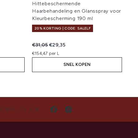
Hittebeschermende
Haarbehandeling en Glansspray voor
Kleurbescherming 190 ml
20% KORTING | CODE: SALELF
Recommended Retail Price:
Huidige prijs:
€31,05
€29,35
€154,47 per L
SNEL KOPEN
CONTACT MET ONS