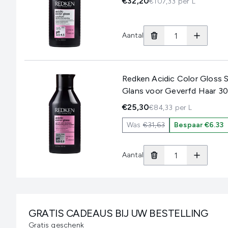
€32,20
€107,33 per L
Aantal
Redken Acidic Color Gloss S
Glans voor Geverfd Haar 30
€25,30
€84,33 per L
Was
€31,63
Bespaar €6.33
Aantal
GRATIS CADEAUS BIJ UW BESTELLING
Gratis geschenk