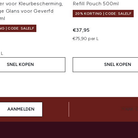
er voor Kleurbescherming,
Refill Pouch 500ml
ge Glans voor Geverfd
20% KORTING | CODE: SALELF
ml
G | CODE: SALELF
€37,95
€75,90 per L
 L
SNEL KOPEN
SNEL KOPEN
AANMELDEN
MAAK 