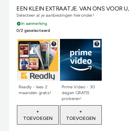
EEN KLEIN EXTRAATJE. VAN ONS VOOR U,
Selecteer al je aanbiedingen hieronder!
In aanmerking
0/2 geselecteerd
Niet geselecteerd
Niet geselecteerd
Readly - lees 2
Prime Video - 30
maanden gratis!
dagen GRATIS
proberen!
+
+
TOEVOEGEN
TOEVOEGEN
Showing slide 1