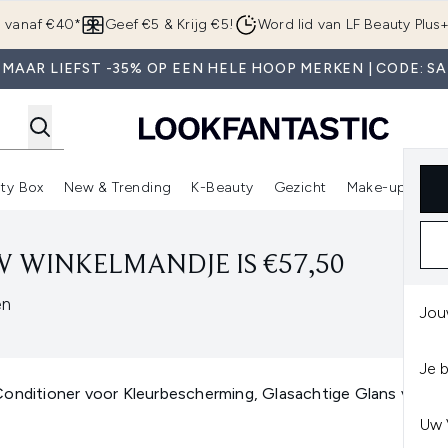
Overslaan naar de hoofdinhou
g vanaf €40*
Geef €5 & Krijg €5!
Word lid van LF Beauty Plus
 MAAR LIEFST -35% OP EEN HELE HOOP MERKEN | CODE: SA
ty Box
New & Trending
K-Beauty
Gezicht
Make-up
Pa
r)
nter submenu (Sale)
Enter submenu (Merken)
Enter submenu (Beauty Box)
Enter submenu (New & Trending)
Enter submenu (K-Beauty
E
 WINKELMANDJE IS €57,50
en
Jou
Je 
Conditioner voor Kleurbescherming, Glasachtige Glans voor
Uw 