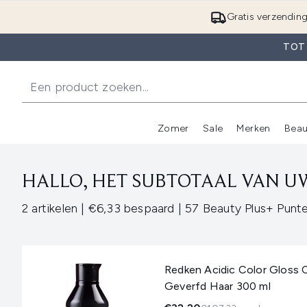
Gratis verzendin
TOT
Zomer
Sale
Merken
Beau
Enter submenu (Zome
E
HALLO, HET SUBTOTAAL VAN UW
,
,
2 artikelen
|
€6,33 bespaard
|
57 Beauty Plus+ Punt
Redken Acidic Color Gloss 
Geverfd Haar 300 ml