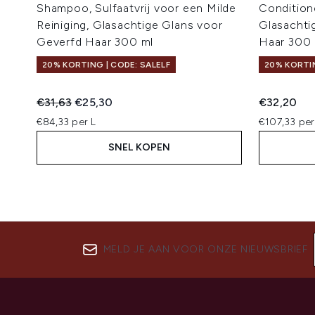
Shampoo, Sulfaatvrij voor een Milde
Condition
Reiniging, Glasachtige Glans voor
Glasachti
Geverfd Haar 300 ml
Haar 300 
20% KORTING | CODE: SALELF
20% KORTIN
Recommended Retail Price:
Huidige prijs:
€31,63
€25,30
€32,20
€84,33 per L
€107,33 per
SNEL KOPEN
MELD JE AAN VOOR ONZE NIEUWSBRIEF