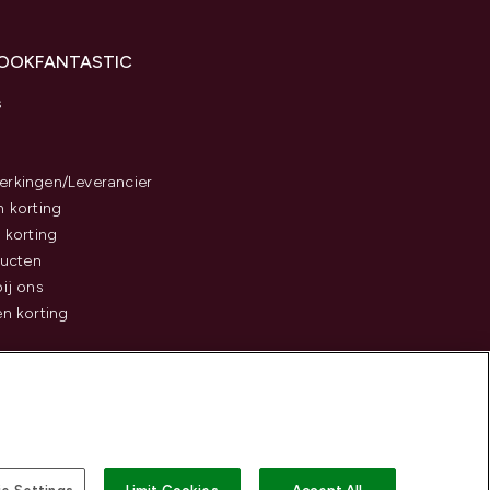
LOOKFANTASTIC
s
rkingen/Leverancier
 korting
 korting
ducten
ij ons
n korting