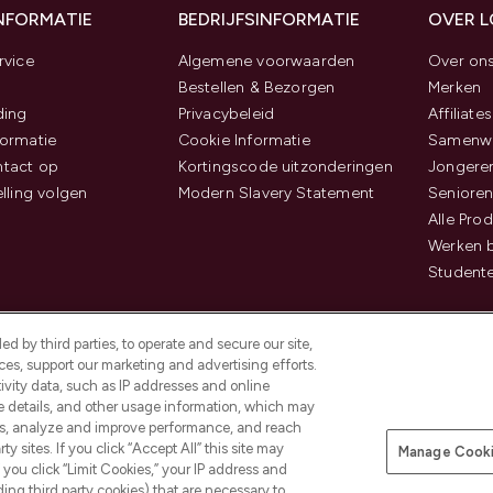
INFORMATIE
BEDRIJFSINFORMATIE
OVER 
rvice
Algemene voorwaarden
Over on
Bestellen & Bezorgen
Merken
ding
Privacybeleid
Affiliates
ormatie
Cookie Informatie
Samenwe
tact op
Kortingscode uitzonderingen
Jongeren
elling volgen
Modern Slavery Statement
Senioren
Alle Pro
Werken b
Studente
d by third parties, to operate and secure our site,
es, support our marketing and advertising efforts.
ivity data, such as IP addresses and online
ce details, and other usage information, which may
es, analyze and improve performance, and reach
Betaal veilig met
y sites. If you click “Accept All” this site may
Manage Cooki
f you click “Limit Cookies,” your IP address and
ding third party cookies) that are necessary to