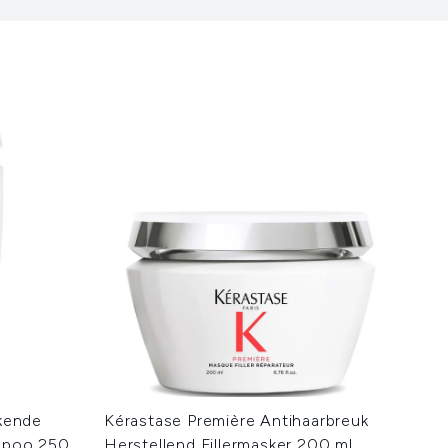
kende
Kérastase Première Antihaarbreuk
mpoo 250
Herstellend Fillermasker 200 ml