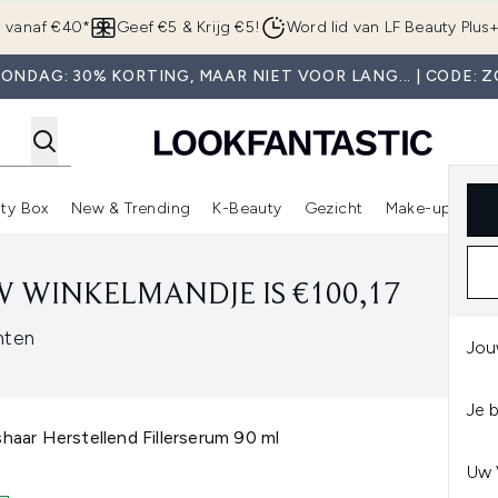
Overslaan naar de hoofdinhou
g vanaf €40*
Geef €5 & Krijg €5!
Word lid van LF Beauty Plus
ONDAG: 30% KORTING, MAAR NIET VOOR LANG... | CODE: 
ty Box
New & Trending
K-Beauty
Gezicht
Make-up
Pa
r)
nter submenu (Sale)
Enter submenu (Merken)
Enter submenu (Beauty Box)
Enter submenu (New & Trending)
Enter submenu (K-Beauty
E
 WINKELMANDJE IS €100,17
nten
Jou
Je 
haar Herstellend Fillerserum 90 ml
Uw 