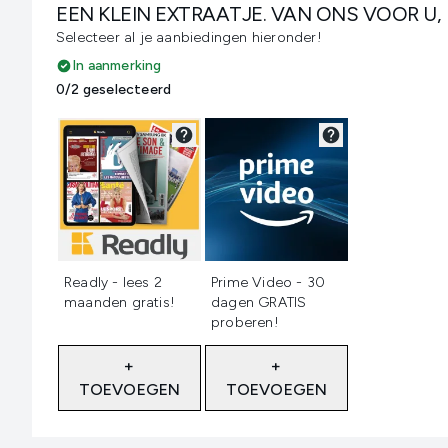
EEN KLEIN EXTRAATJE. VAN ONS VOOR U,
Selecteer al je aanbiedingen hieronder!
In aanmerking
0/2 geselecteerd
Niet geselecteerd
Niet geselecteerd
Readly - lees 2
Prime Video - 30
maanden gratis!
dagen GRATIS
proberen!
+
+
TOEVOEGEN
TOEVOEGEN
Showing slide 1