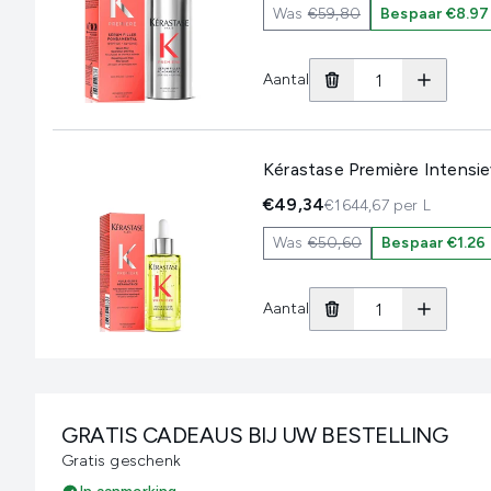
Was
€59,80
Bespaar €8.97
Aantal
Kérastase Première Intensie
€49,34
€1644,67 per L
Was
€50,60
Bespaar €1.26
Aantal
GRATIS CADEAUS BIJ UW BESTELLING
Gratis geschenk