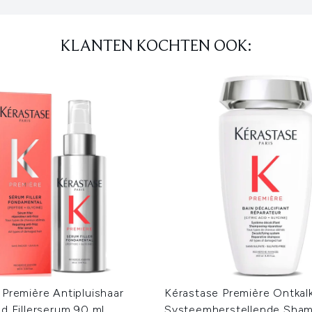
KLANTEN KOCHTEN OOK:
 Première Antipluishaar
Kérastase Première Ontkal
d Fillerserum 90 ml
Systeemherstellende Sha