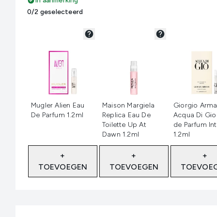
In aanmerking
0/2 geselecteerd
Niet geselecteerd
Niet geselecteerd
Niet geselec
Mugler Alien Eau
Maison Margiela
Giorgio Arma
De Parfum 1.2ml
Replica Eau De
Acqua Di Gio
Toilette Up At
de Parfum In
Dawn 1.2ml
1.2ml
+
+
+
TOEVOEGEN
TOEVOEGEN
TOEVOE
Showing slide 1