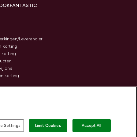
LOOKFANTASTIC
s
rkingen/Leverancier
 korting
 korting
ducten
ij ons
n korting
e Settings
Limit Cookies
Accept All