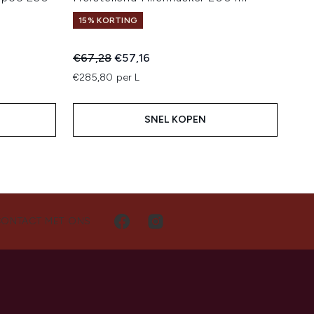
15% KORTING
Recommended Retail Price:
Huidige prijs:
€67,28
€57,16
€285,80 per L
SNEL KOPEN
CONTACT MET ONS