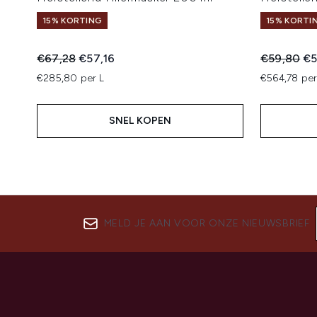
15% KORTING
15% KORTI
Recommended Retail Price:
Huidige prijs:
Recommend
Hu
€67,28
€57,16
€59,80
€5
€285,80 per L
€564,78 per
SNEL KOPEN
MELD JE AAN VOOR ONZE NIEUWSBRIEF