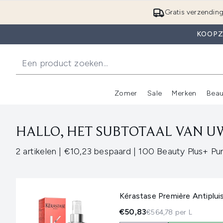
Gratis verzendin
KOOPZ
Zomer
Sale
Merken
Beau
Enter submenu (Zome
E
HALLO, HET SUBTOTAAL VAN UW
,
,
2 artikelen
|
€10,23 bespaard
|
100 Beauty Plus+ Pu
Kérastase Première Antipluis
€50,83
€564,78 per L