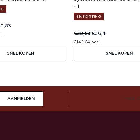
ml
NG
6% KORTING
ed Retail Price:
idige prijs:
0,83
Recommended Retail Price:
Huidige prijs:
€38,53
€36,41
 L
€145,64 per L
SNEL KOPEN
SNEL KOPEN
AANMELDEN
MAAK 