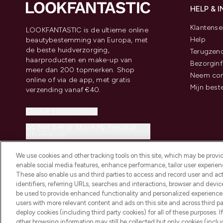
HELP & 
Klantense
LOOKFANTASTIC is de ultieme online
Help
beautybestemming van Europa, met
de beste huidverzorging,
Terugzen
haarproducten en make-up van
Bezorginf
meer dan 200 topmerken. Shop
Neem con
online of via de app, met gratis
Mijn best
verzending vanaf €40.
Cookie-toestemming
Do Not Sell or Share My Personal
Information
We use cookies and other tracking tools on this site, which may be provide
enable social media features, enhance performance, tailor user experienc
These also enable us and third parties to access and record user and act
identifiers, referring URLs, searches and interactions, browser and devi
be used to provide enhanced functionality and personalized experienc
2026 THG Beauty Europe GmbH Maximilianstrasse 54 80538 Munich
users with more relevant content and ads on this site and across third part
deploy cookies (including third party cookies) for all of these purposes. I
other browsing information may still be collected but only cookies (inclu