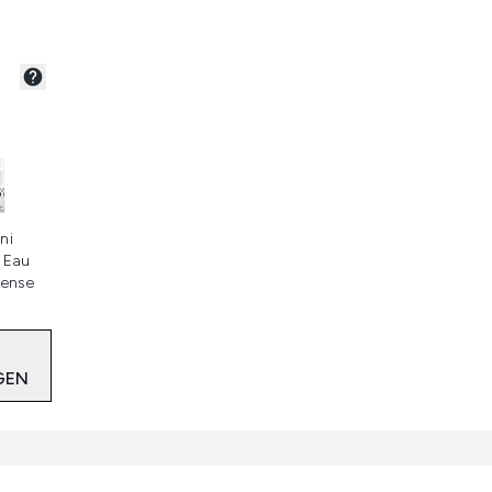
teerd
ni
 Eau
tense
GEN