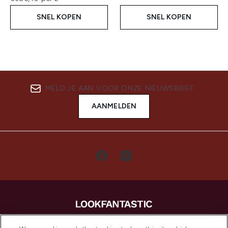
SNEL KOPEN
SNEL KOPEN
MELD JE AAN VOOR ONZE NIEUWSBRIEF
AANMELDEN
LOOKFANTASTIC is de ultieme online