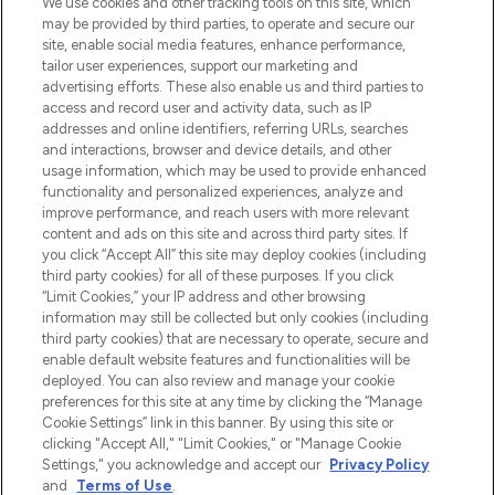
We use cookies and other tracking tools on this site, which
beautybestemming van Europa, met de
may be provided by third parties, to operate and secure our
beste huidverzorging, haarproducten en
site, enable social media features, enhance performance,
make-up van meer dan 200 topmerken.
tailor user experiences, support our marketing and
Shop online of via de app, met gratis
advertising efforts. These also enable us and third parties to
verzending vanaf €40.
access and record user and activity data, such as IP
addresses and online identifiers, referring URLs, searches
and interactions, browser and device details, and other
Cookie-toestemming
usage information, which may be used to provide enhanced
Do Not Sell or Share My Personal
functionality and personalized experiences, analyze and
Information
improve performance, and reach users with more relevant
content and ads on this site and across third party sites. If
you click “Accept All” this site may deploy cookies (including
HELP & INFORMATIE
third party cookies) for all of these purposes. If you click
“Limit Cookies,” your IP address and other browsing
information may still be collected but only cookies (including
BEDRIJFSINFORMATIE
third party cookies) that are necessary to operate, secure and
enable default website features and functionalities will be
deployed. You can also review and manage your cookie
OVER LOOKFANTASTIC
preferences for this site at any time by clicking the “Manage
Cookie Settings” link in this banner. By using this site or
clicking "Accept All," "Limit Cookies," or "Manage Cookie
Settings," you acknowledge and accept our
Privacy Policy
and
Terms of Use
.