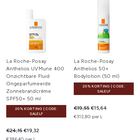
La Roche-Posay
La Roche-Posay
Anthelios UVMune 400
Anthelios 50+
Onzichtbare Fluid
Bodylotion (50 ml)
Ongeparfumeerde
20% KORTING | CODE:
Zonnebrandcrème
SALELF
SPF50+ 50 ml
Recommended Retail Price:
Huidige prijs:
€19,55
€15,64
20% KORTING | CODE:
SALELF
€312,80 per L
Recommended Retail Price:
Huidige prijs:
€24,15
€19,32
€386,40 per L