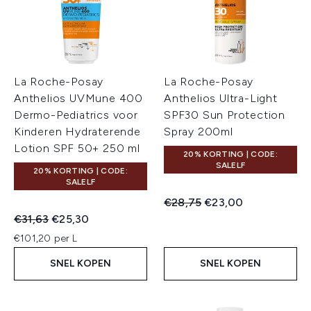
La Roche-Posay
La Roche-Posay
Anthelios UVMune 400
Anthelios Ultra-Light
Dermo-Pediatrics voor
SPF30 Sun Protection
Kinderen Hydraterende
Spray 200ml
Lotion SPF 50+ 250 ml
20% KORTING | CODE:
SALELF
20% KORTING | CODE:
SALELF
Recommended Retail Price:
Huidige prijs:
€28,75
€23,00
Recommended Retail Price:
Huidige prijs:
€31,63
€25,30
€101,20 per L
SNEL KOPEN
SNEL KOPEN