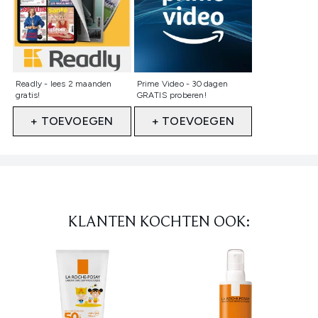
Niet geselecteerd
Niet geselecteerd
Readly - lees 2 maanden
Prime Video - 30 dagen
gratis!
GRATIS proberen!
+ TOEVOEGEN
+ TOEVOEGEN
Showing slide 1
KLANTEN KOCHTEN OOK: