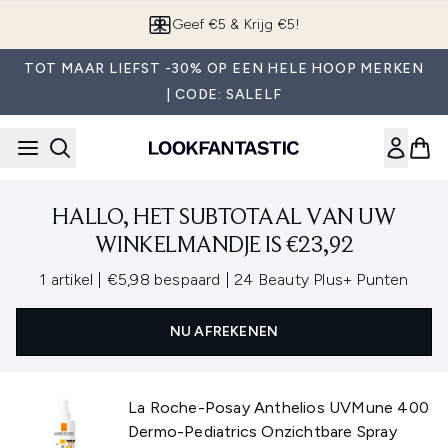
Overslaan naar de hoofdinhou
Geef €5 & Krijg €5!
TOT MAAR LIEFST -30% OP EEN HELE HOOP MERKEN
| CODE: SALELF
HALLO, HET SUBTOTAAL VAN UW
WINKELMANDJE IS €23,92
,
,
1 artikel
|
€5,98 bespaard
|
24 Beauty Plus+ Punten
NU AFREKENEN
La Roche-Posay Anthelios UVMune 400
Dermo-Pediatrics Onzichtbare Spray