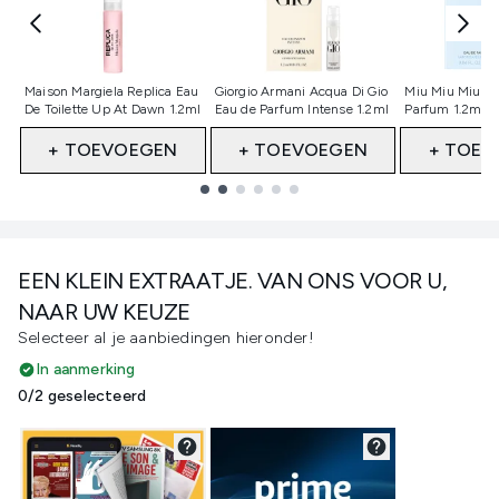
Niet geselecteerd
Niet geselecteerd
Niet gesele
Maison Margiela Replica Eau
Giorgio Armani Acqua Di Gio
Miu Miu Miutin
De Toilette Up At Dawn 1.2ml
Eau de Parfum Intense 1.2ml
Parfum 1.2ml 
+ TOEVOEGEN
+ TOEVOEGEN
+ TOEV
Showing slide 1
EEN KLEIN EXTRAATJE. VAN ONS VOOR U,
NAAR UW KEUZE
Selecteer al je aanbiedingen hieronder!
In aanmerking
0/2 geselecteerd