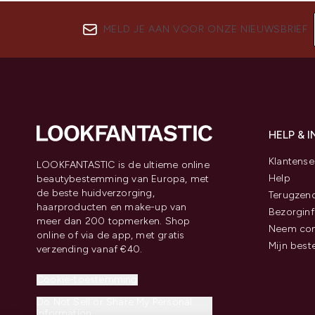
MELD JE AAN VOOR ONZE NIEUWSBRIEF
HELP & 
Klantense
LOOKFANTASTIC is de ultieme online
Help
beautybestemming van Europa, met
de beste huidverzorging,
Terugzen
haarproducten en make-up van
Bezorginf
meer dan 200 topmerken. Shop
Neem con
online of via de app, met gratis
Mijn best
verzending vanaf €40.
Cookie-toestemming
Do Not Sell or Share My Personal
Information