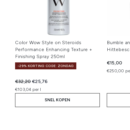
Color Wow Style on Steroids
Bumble an
Performance Enhancing Texture +
Hittebesc
Finishing Spray 250ml
€15,00
-29% KORTING CODE: ZONDAG
€250,00 pe
Recommended Retail Price:
Huidige prijs:
€32,20
€25,76
€103,04 per l
SNEL KOPEN