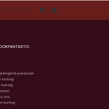
CONTACT MET ONS
LOOKFANTASTIC
s
rkingen/Leverancier
 korting
 korting
ducten
ij ons
n korting