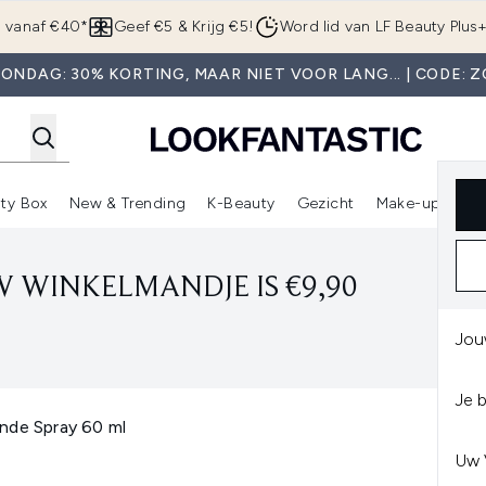
Overslaan naar de hoofdinhou
g vanaf €40*
Geef €5 & Krijg €5!
Word lid van LF Beauty Plus
ONDAG: 30% KORTING, MAAR NIET VOOR LANG... | CODE: 
ty Box
New & Trending
K-Beauty
Gezicht
Make-up
Pa
r)
nter submenu (Sale)
Enter submenu (Merken)
Enter submenu (Beauty Box)
Enter submenu (New & Trending)
Enter submenu (K-Beauty
E
 WINKELMANDJE IS €9,90
Jou
Je 
nde Spray 60 ml
Uw 