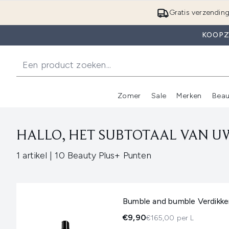
Gratis verzendin
KOOPZ
Zomer
Sale
Merken
Beau
Enter submenu (Zome
E
HALLO, HET SUBTOTAAL VAN UW
,
1 artikel
|
10 Beauty Plus+ Punten
Bumble and bumble Verdikke
€9,90
€165,00 per L