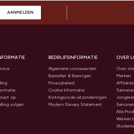
AANMELDEN
MAAK 
INFORMATIE
BEDRIJFSINFORMATIE
OVER 
rvice
Algemene voorwaarden
Over on
Bestellen & Bezorgen
Merken
ding
Privacybeleid
Affiliates
ormatie
Cookie Informatie
Samenwe
tact op
Kortingscode uitzonderingen
Jongeren
elling volgen
Modern Slavery Statement
Senioren
Alle Pro
Werken b
Studente