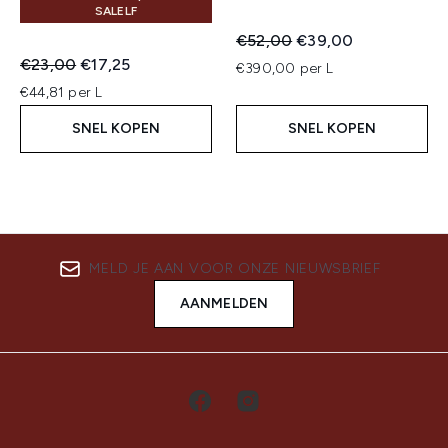
SALELF
Recommended Retail Price:
Huidige prijs:
€52,00
€39,00
Recommended Retail Price:
Huidige prijs:
€23,00
€17,25
€390,00 per L
€44,81 per L
SNEL KOPEN
SNEL KOPEN
MELD JE AAN VOOR ONZE NIEUWSBRIEF
AANMELDEN