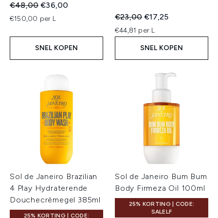
Recommended Retail Price:
Huidige prijs:
€48,00
€36,00
Recommended Retail Price:
Huidige prijs:
€23,00
€17,25
€150,00 per L
€44,81 per L
SNEL KOPEN
SNEL KOPEN
Sol de Janeiro Brazilian
Sol de Janeiro Bum Bum
4 Play Hydraterende
Body Firmeza Oil 100ml
Douchecrèmegel 385ml
25% KORTING | CODE:
SALELF
25% KORTING | CODE: