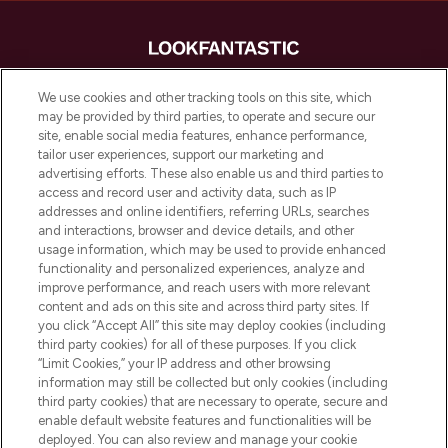
LOOKFANTASTIC is de ultieme online
We use cookies and other tracking tools on this site, which
beautybestemming van Europa, met de
may be provided by third parties, to operate and secure our
beste huidverzorging, haarproducten en
site, enable social media features, enhance performance,
make-up van meer dan 200 topmerken.
tailor user experiences, support our marketing and
Shop online of via de app, met gratis
advertising efforts. These also enable us and third parties to
verzending vanaf €40.
access and record user and activity data, such as IP
addresses and online identifiers, referring URLs, searches
and interactions, browser and device details, and other
Cookie-toestemming
usage information, which may be used to provide enhanced
Do Not Sell or Share My Personal
functionality and personalized experiences, analyze and
Information
improve performance, and reach users with more relevant
content and ads on this site and across third party sites. If
you click “Accept All” this site may deploy cookies (including
HELP & INFORMATIE
third party cookies) for all of these purposes. If you click
“Limit Cookies,” your IP address and other browsing
information may still be collected but only cookies (including
BEDRIJFSINFORMATIE
third party cookies) that are necessary to operate, secure and
enable default website features and functionalities will be
deployed. You can also review and manage your cookie
OVER LOOKFANTASTIC