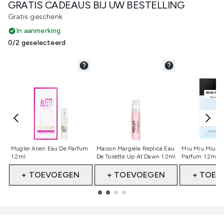
GRATIS CADEAUS BIJ UW BESTELLING
Gratis geschenk
In aanmerking
0/2 geselecteerd
Niet geselecteerd
Niet geselecteerd
Niet gesele
Mugler Alien Eau De Parfum
Maison Margiela Replica Eau
Miu Miu Miutin
1.2ml
De Toilette Up At Dawn 1.2ml
Parfum 1.2ml 
+ TOEVOEGEN
+ TOEVOEGEN
+ TOEV
Showing slide 1