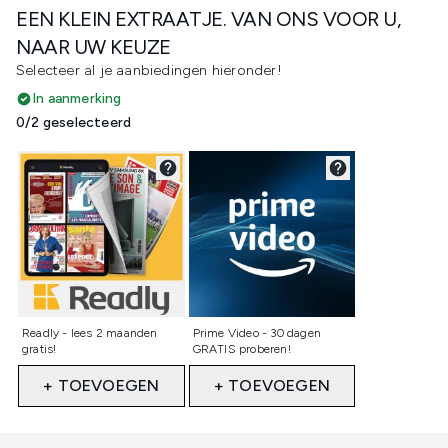
EEN KLEIN EXTRAATJE. VAN ONS VOOR U,
NAAR UW KEUZE
Selecteer al je aanbiedingen hieronder!
In aanmerking
0/2 geselecteerd
Niet geselecteerd
Niet geselecteerd
Readly - lees 2 maanden
Prime Video - 30 dagen
gratis!
GRATIS proberen!
+ TOEVOEGEN
+ TOEVOEGEN
Showing slide 1