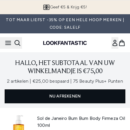
Overslaan naar de hoofdinhou
Geef €5 & Krijg €5!
TOT MAAR LIEFST -35% OP EEN HELE HOOP MERKEN |
CODE: SALELF
HALLO, HET SUBTOTAAL VAN UW
WINKELMANDJE IS €75,00
,
,
2 artikelen
|
€25,00 bespaard
|
75 Beauty Plus+ Punten
NU AFREKENEN
Sol de Janeiro Bum Bum Body Firmeza Oil
100ml