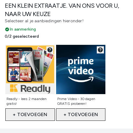
EEN KLEIN EXTRAATJE. VAN ONS VOOR U,
NAAR UW KEUZE
Selecteer al je aanbiedingen hieronder!
In aanmerking
0/2 geselecteerd
Niet geselecteerd
Niet geselecteerd
Readly - lees 2 maanden
Prime Video - 30 dagen
gratis!
GRATIS proberen!
+ TOEVOEGEN
+ TOEVOEGEN
Showing slide 1