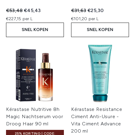
Recommended Retail Price:
Huidige prijs:
Recommended Retail Price:
Huidige prijs:
€53,48
€45,43
€31,63
€25,30
€227,15 per L
€101,20 per L
SNEL KOPEN
SNEL KOPEN
Kérastase Nutritive 8h
Kérastase Resistance
Magic Nachtserum voor
Ciment Anti-Usure -
Droog Haar 90 ml
Vita Ciment Advance
200 ml
25% KORTING | CODE: