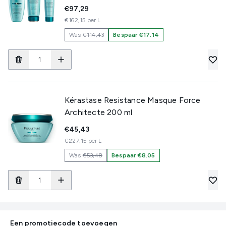
€97,29
€162,15 per L
Was
€114,43
Bespaar €17.14
Kérastase Resistance Masque Force
Architecte 200 ml
€45,43
€227,15 per L
Was
€53,48
Bespaar €8.05
Een promotiecode toevoegen