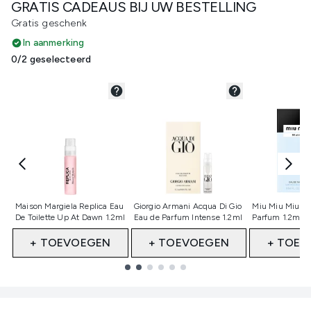
GRATIS CADEAUS BIJ UW BESTELLING
Gratis geschenk
In aanmerking
0/2 geselecteerd
Niet geselecteerd
Niet geselecteerd
Niet gesele
Maison Margiela Replica Eau
Giorgio Armani Acqua Di Gio
Miu Miu Miutin
De Toilette Up At Dawn 1.2ml
Eau de Parfum Intense 1.2ml
Parfum 1.2ml 
+ TOEVOEGEN
+ TOEVOEGEN
+ TOEV
Showing slide 1