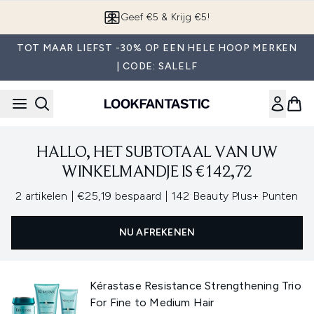
Overslaan naar de hoofdinhou
Geef €5 & Krijg €5!
TOT MAAR LIEFST -30% OP EEN HELE HOOP MERKEN
| CODE: SALELF
HALLO, HET SUBTOTAAL VAN UW
WINKELMANDJE IS €142,72
,
,
2 artikelen
|
€25,19 bespaard
|
142 Beauty Plus+ Punten
NU AFREKENEN
Kérastase Resistance Strengthening Trio
For Fine to Medium Hair