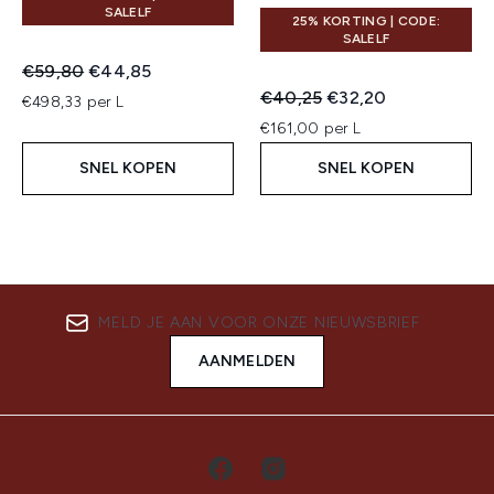
SALELF
25% KORTING | CODE:
SALELF
Recommended Retail Price:
Huidige prijs:
€59,80
€44,85
Recommended Retail Price:
Huidige prijs:
€40,25
€32,20
€498,33 per L
€161,00 per L
SNEL KOPEN
SNEL KOPEN
MELD JE AAN VOOR ONZE NIEUWSBRIEF
AANMELDEN