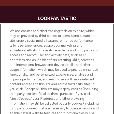
LOOKFANTASTIC is de ultieme online
We use cookies and other tracking tools on this site, which
beautybestemming van Europa, met de
may be provided by third parties, to operate and secure our
beste huidverzorging, haarproducten en
site, enable social media features, enhance performance,
make-up van meer dan 200 topmerken.
tailor user experiences, support our marketing and
Shop online of via de app, met gratis
advertising efforts. These also enable us and third parties to
verzending vanaf €40.
access and record user and activity data, such as IP
addresses and online identifiers, referring URLs, searches
and interactions, browser and device details, and other
Cookie-toestemming
usage information, which may be used to provide enhanced
Do Not Sell or Share My Personal
functionality and personalized experiences, analyze and
Information
improve performance, and reach users with more relevant
content and ads on this site and across third party sites. If
you click “Accept All” this site may deploy cookies (including
HELP & INFORMATIE
third party cookies) for all of these purposes. If you click
“Limit Cookies,” your IP address and other browsing
information may still be collected but only cookies (including
BEDRIJFSINFORMATIE
third party cookies) that are necessary to operate, secure and
enable default website features and functionalities will be