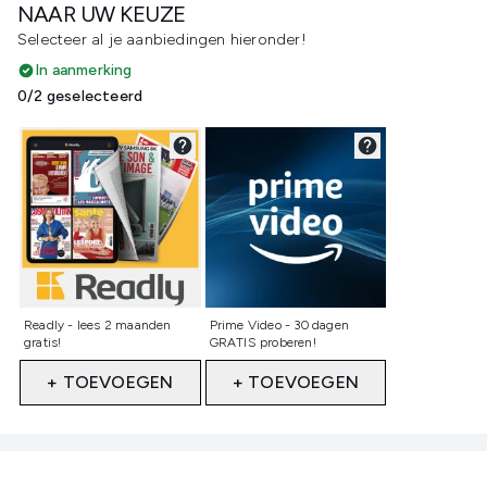
NAAR UW KEUZE
Selecteer al je aanbiedingen hieronder!
In aanmerking
0/2 geselecteerd
Niet geselecteerd
Niet geselecteerd
Readly - lees 2 maanden
Prime Video - 30 dagen
gratis!
GRATIS proberen!
+ TOEVOEGEN
+ TOEVOEGEN
Showing slide 1