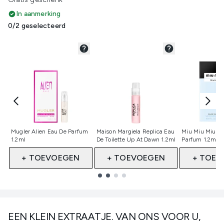
In aanmerking
0/2 geselecteerd
Niet geselecteerd
Niet geselecteerd
Niet gesele
Mugler Alien Eau De Parfum
Maison Margiela Replica Eau
Miu Miu Miutin
1.2ml
De Toilette Up At Dawn 1.2ml
Parfum 1.2ml 
+ TOEVOEGEN
+ TOEVOEGEN
+ TOEV
Showing slide 1
EEN KLEIN EXTRAATJE. VAN ONS VOOR U,