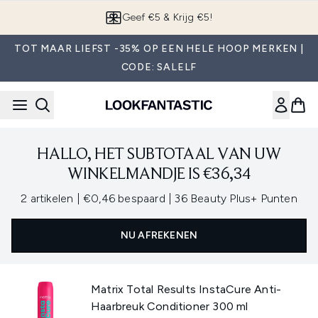
Overslaan naar de hoofdinhou
Geef €5 & Krijg €5!
TOT MAAR LIEFST -35% OP EEN HELE HOOP MERKEN |
CODE: SALELF
HALLO, HET SUBTOTAAL VAN UW
WINKELMANDJE IS €36,34
,
,
2 artikelen
|
€0,46 bespaard
|
36 Beauty Plus+ Punten
NU AFREKENEN
Matrix Total Results InstaCure Anti-
Haarbreuk Conditioner 300 ml