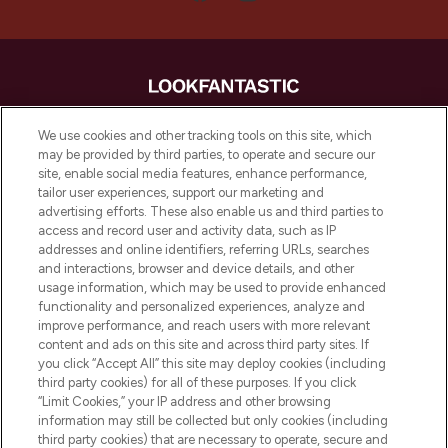
LOOKFANTASTIC is de ultieme online
We use cookies and other tracking tools on this site, which
beautybestemming van Europa, met de
may be provided by third parties, to operate and secure our
beste huidverzorging, haarproducten en
site, enable social media features, enhance performance,
make-up van meer dan 200 topmerken.
tailor user experiences, support our marketing and
Shop online of via de app, met gratis
advertising efforts. These also enable us and third parties to
verzending vanaf €40.
access and record user and activity data, such as IP
addresses and online identifiers, referring URLs, searches
and interactions, browser and device details, and other
Cookie-toestemming
usage information, which may be used to provide enhanced
Do Not Sell or Share My Personal
functionality and personalized experiences, analyze and
Information
improve performance, and reach users with more relevant
content and ads on this site and across third party sites. If
you click “Accept All” this site may deploy cookies (including
HELP & INFORMATIE
third party cookies) for all of these purposes. If you click
“Limit Cookies,” your IP address and other browsing
information may still be collected but only cookies (including
BEDRIJFSINFORMATIE
third party cookies) that are necessary to operate, secure and