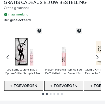
GRATIS CADEAUS BIJ UW BESTELLING
Gratis geschenk
In aanmerking
0/2 geselecteerd
Niet geselecteerd
Niet geselecteerd
Niet gesele
Yves Saint Laurent Black
Maison Margiela Replica Eau
Giorgio Armani
Opium Glitter Sample 1.2ml
De Toilette Up At Dawn 1.2ml
Eau de Parfum 
+ TOEVOEGEN
+ TOEVOEGEN
+ TOEV
Showing slide 1