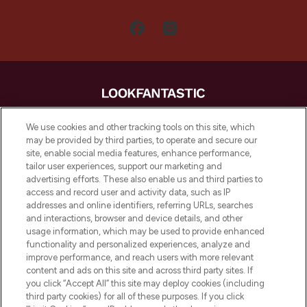
LOOKFANTASTIC is de ultieme online
We use cookies and other tracking tools on this site, which
beautybestemming van Europa, met de
may be provided by third parties, to operate and secure our
beste huidverzorging, haarproducten en
site, enable social media features, enhance performance,
make-up van meer dan 200 topmerken.
tailor user experiences, support our marketing and
Shop online of via de app, met gratis
advertising efforts. These also enable us and third parties to
verzending vanaf €40.
access and record user and activity data, such as IP
addresses and online identifiers, referring URLs, searches
and interactions, browser and device details, and other
Cookie-toestemming
usage information, which may be used to provide enhanced
Do Not Sell or Share My Personal
functionality and personalized experiences, analyze and
Information
improve performance, and reach users with more relevant
content and ads on this site and across third party sites. If
you click “Accept All” this site may deploy cookies (including
HELP & INFORMATIE
third party cookies) for all of these purposes. If you click