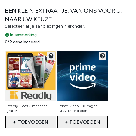
EEN KLEIN EXTRAATJE. VAN ONS VOOR U,
NAAR UW KEUZE
Selecteer al je aanbiedingen hieronder!
In aanmerking
0/2 geselecteerd
Niet geselecteerd
Niet geselecteerd
Readly - lees 2 maanden
Prime Video - 30 dagen
gratis!
GRATIS proberen!
+ TOEVOEGEN
+ TOEVOEGEN
Showing slide 1