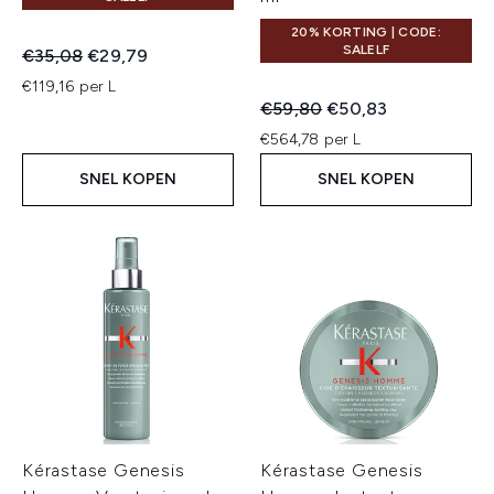
20% KORTING | CODE:
SALELF
Recommended Retail Price:
Huidige prijs:
€35,08
€29,79
€119,16 per L
Recommended Retail Price:
Huidige prijs:
€59,80
€50,83
€564,78 per L
SNEL KOPEN
SNEL KOPEN
Kérastase Genesis
Kérastase Genesis