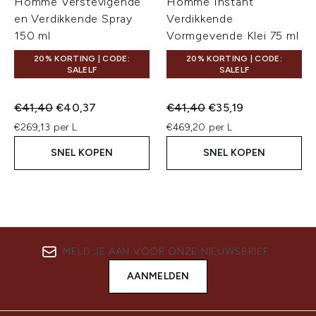
Homme Verstevigende
Homme Instant
en Verdikkende Spray
Verdikkende
150 ml
Vormgevende Klei 75 ml
20% KORTING | CODE:
20% KORTING | CODE:
SALELF
SALELF
Recommended Retail Price:
Huidige prijs:
Recommended Retail Price:
Huidige prijs:
€41,40
€40,37
€41,40
€35,19
€269,13 per L
€469,20 per L
SNEL KOPEN
SNEL KOPEN
MELD JE AAN VOOR ONZE NIEUWSBRIEF
AANMELDEN