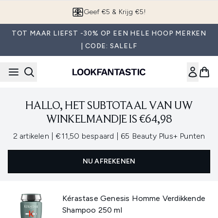
Overslaan naar de hoofdinhou
Geef €5 & Krijg €5!
TOT MAAR LIEFST -30% OP EEN HELE HOOP MERKEN
| CODE: SALELF
HALLO, HET SUBTOTAAL VAN UW
WINKELMANDJE IS €64,98
,
,
2 artikelen
|
€11,50 bespaard
|
65 Beauty Plus+ Punten
NU AFREKENEN
Kérastase Genesis Homme Verdikkende
Shampoo 250 ml