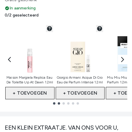
In aanmerking
0/2 geselecteerd
Niet geselecteerd
Niet geselecteerd
Niet gesele
Maison Margiela Replica Eau
Giorgio Armani Acqua Di Gio
Miu Miu Miutin
De Toilette Up At Dawn 1.2ml
Eau de Parfum Intense 1.2ml
Parfum 1.2ml 
+ TOEVOEGEN
+ TOEVOEGEN
+ TOEV
Showing slide 1
EEN KLEIN EXTRAATJE. VAN ONS VOOR U,