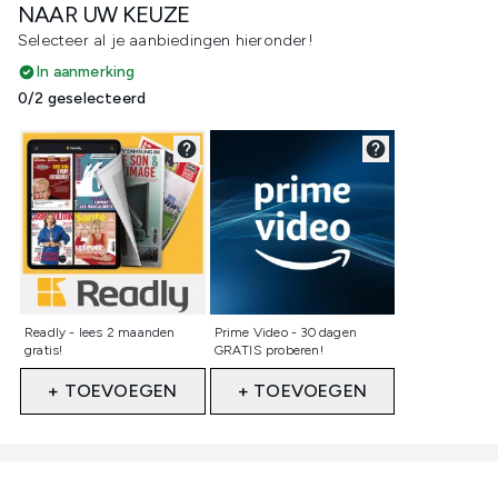
NAAR UW KEUZE
Selecteer al je aanbiedingen hieronder!
In aanmerking
0/2 geselecteerd
Niet geselecteerd
Niet geselecteerd
Readly - lees 2 maanden
Prime Video - 30 dagen
gratis!
GRATIS proberen!
+ TOEVOEGEN
+ TOEVOEGEN
Showing slide 1