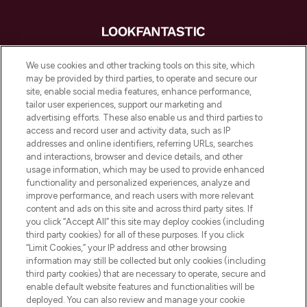
LOOKFANTASTIC is de ultieme online
We use cookies and other tracking tools on this site, which
beautybestemming van Europa, met de
may be provided by third parties, to operate and secure our
beste huidverzorging, haarproducten en
site, enable social media features, enhance performance,
make-up van meer dan 200 topmerken.
tailor user experiences, support our marketing and
Shop online of via de app, met gratis
advertising efforts. These also enable us and third parties to
verzending vanaf €40.
access and record user and activity data, such as IP
addresses and online identifiers, referring URLs, searches
and interactions, browser and device details, and other
Cookie-toestemming
usage information, which may be used to provide enhanced
Do Not Sell or Share My Personal
functionality and personalized experiences, analyze and
Information
improve performance, and reach users with more relevant
content and ads on this site and across third party sites. If
you click “Accept All” this site may deploy cookies (including
HELP & INFORMATIE
third party cookies) for all of these purposes. If you click
“Limit Cookies,” your IP address and other browsing
information may still be collected but only cookies (including
BEDRIJFSINFORMATIE
third party cookies) that are necessary to operate, secure and
enable default website features and functionalities will be
deployed. You can also review and manage your cookie
OVER LOOKFANTASTIC