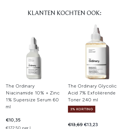
KLANTEN KOCHTEN OOK:
The Ordinary
The Ordinary Glycolic
Niacinamide 10% + Zinc
Acid 7% Exfoliërende
1% Supersize Serum 60
Toner 240 ml
ml
3% KORTING
€10,35
Recommended Retail Price:
Huidige prijs:
€13,69
€13,23
€172,50 per L