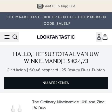
Overslaan naar de hoofdinhou
Geef €5 & Krijg €5!
TOT MAAR LIEFST -30% OP EEN HELE HOOP MERKEN
| CODE: SALELF
HALLO, HET SUBTOTAAL VAN UW
WINKELMANDJE IS €24,73
,
,
2 artikelen
|
€0,46 bespaard
|
25 Beauty Plus+ Punten
NU AFREKENEN
The Ordinary Niacinamide 10% and Zinc
1% Duo