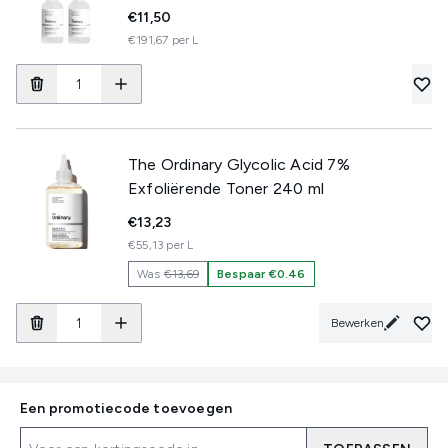
€11,50
€191,67 per L
The Ordinary Glycolic Acid 7%
Exfoliërende Toner 240 ml
€13,23
€55,13 per L
Was
€13,69
Bespaar €0.46
Bewerken
Een promotiecode toevoegen