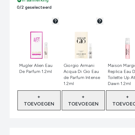
In aanmerking
0/2 geselecteerd
Niet geselecteerd
Niet geselecteerd
Niet geselec
Mugler Alien Eau
Giorgio Armani
Maison Margi
De Parfum 1.2ml
Acqua Di Gio Eau
Replica Eau 
de Parfum Intense
Toilette Up A
1.2ml
Dawn 1.2ml
+
+
+
TOEVOEGEN
TOEVOEGEN
TOEVOE
Showing slide 1