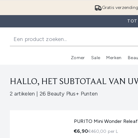
Gratis verzendin
TOT
Zomer
Sale
Merken
Beau
Enter submenu (Zome
E
HALLO, HET SUBTOTAAL VAN UW
,
2 artikelen
|
26 Beauty Plus+ Punten
PURITO Mini Wonder Releaf
€6,90
€460,00 per L