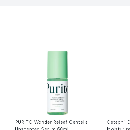
PURITO Wonder Releaf Centella
Cetaphil 
Unscented Serum 60ml
Moisturiz