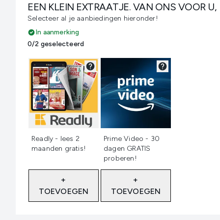
EEN KLEIN EXTRAATJE. VAN ONS VOOR U,
Selecteer al je aanbiedingen hieronder!
In aanmerking
0/2 geselecteerd
Niet geselecteerd
Niet geselecteerd
Readly - lees 2
Prime Video - 30
maanden gratis!
dagen GRATIS
proberen!
+
+
TOEVOEGEN
TOEVOEGEN
Showing slide 1