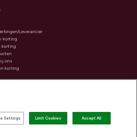
s
rkingen/Leverancier
 korting
 korting
ducten
ij ons
n korting
e Settings
Limit Cookies
Accept All