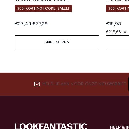
30% KORTING | CODE: SALELF
30% KORTIN
Recommended Retail Price:
Huidige prijs:
€27,49
€22,28
€18,98
€215,68 per
SNEL KOPEN
MELD JE AAN VOOR ONZE NIEUWSBRIEF
HELP & 