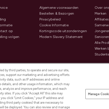
rvice
Algemene voorwaarden
Over on
Bestellen & Bezorgen
Merken
ding
Privacybeleid
Affiliates
ormatie
Cookie Informatie
Samenwe
tact op
Kortingscode uitzonderingen
Jongeren
elling volgen
Modern Slavery Statement
Senioren
Alle Pro
Werken b
Studente
d by third parties, to operate and secure our site,
es, support our marketing and advertising efforts.
ivity data, such as IP addresses and online
ce details, and other usage information, which may
es, analyze and improve performance, and reach
Betaal veilig met
y sites. If you click “Accept All” this site may
Manage Cooki
f you click “Limit Cookies,” your IP address and
ding third party cookies) that are necessary to
 will be deployed. You can also review and manage