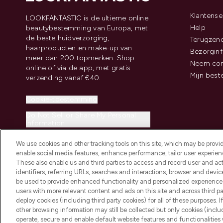
Klantense
LOOKFANTASTIC is de ultieme online
Help
beautybestemming van Europa, met
de beste huidverzorging,
Terugzen
haarproducten en make-up van
Bezorginf
meer dan 200 topmerken. Shop
Neem con
online of via de app, met gratis
Mijn best
verzending vanaf €40.
Cookie-toestemming
Do Not Sell or Share My Personal
Information
We use cookies and other tracking tools on this site, which may be provide
enable social media features, enhance performance, tailor user experienc
These also enable us and third parties to access and record user and act
identifiers, referring URLs, searches and interactions, browser and devi
be used to provide enhanced functionality and personalized experienc
2026 THG Beauty Europe GmbH Maximilianstrasse 54 80538 Munich
users with more relevant content and ads on this site and across third part
deploy cookies (including third party cookies) for all of these purposes. I
other browsing information may still be collected but only cookies (inclu
operate, secure and enable default website features and functionalities