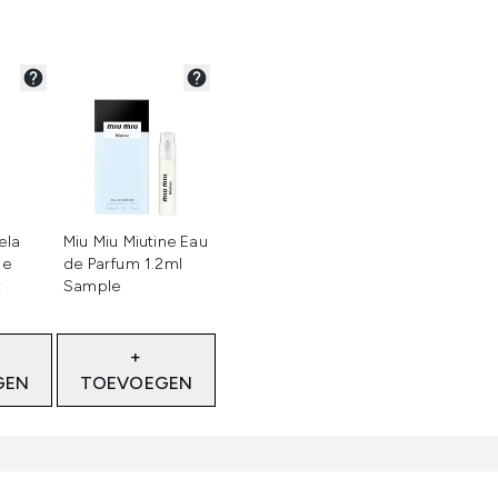
teerd
Niet geselecteerd
ela
Miu Miu Miutine Eau
De
de Parfum 1.2ml
t
Sample
+
GEN
TOEVOEGEN