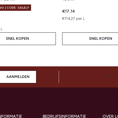
G | CODE: SALELF
€17,14
€114,27 per L
 L
SNEL KOPEN
SNEL KOPEN
AANMELDEN
MAAK 
INFORMATIE
BEDRIJFSINFORMATIE
OVER 