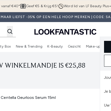
Overslaan naar de hoofdinhou
g vanaf €40*
Geef €5 & Krijg €5!
Word lid van LF Beauty Plus
 MAAR LIEFST -35% OP EEN HELE HOOP MERKEN | CODE: SA
ty Box
New & Trending
K-Beauty
Gezicht
Make-up
Pa
r)
nter submenu (Sale)
Enter submenu (Merken)
Enter submenu (Beauty Box)
Enter submenu (New & Trending)
Enter submenu (K-Beauty
E
 WINKELMANDJE IS €25,88
Jou
Je 
 Centella Geurloos Serum 15ml
Uw 