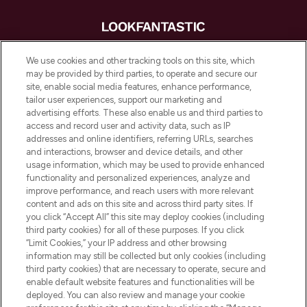
LOOKFANTASTIC is de ultieme online
We use cookies and other tracking tools on this site, which
beautybestemming van Europa, met de
may be provided by third parties, to operate and secure our
beste huidverzorging, haarproducten en
site, enable social media features, enhance performance,
make-up van meer dan 200 topmerken.
tailor user experiences, support our marketing and
Shop online of via de app, met gratis
advertising efforts. These also enable us and third parties to
verzending vanaf €40.
access and record user and activity data, such as IP
addresses and online identifiers, referring URLs, searches
and interactions, browser and device details, and other
Cookie-toestemming
usage information, which may be used to provide enhanced
Do Not Sell or Share My Personal
functionality and personalized experiences, analyze and
Information
improve performance, and reach users with more relevant
content and ads on this site and across third party sites. If
you click “Accept All” this site may deploy cookies (including
HELP & INFORMATIE
third party cookies) for all of these purposes. If you click
“Limit Cookies,” your IP address and other browsing
information may still be collected but only cookies (including
BEDRIJFSINFORMATIE
third party cookies) that are necessary to operate, secure and
enable default website features and functionalities will be
deployed. You can also review and manage your cookie
OVER LOOKFANTASTIC