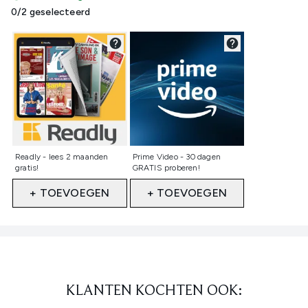
0/2 geselecteerd
Niet geselecteerd
Niet geselecteerd
Readly - lees 2 maanden
Prime Video - 30 dagen
gratis!
GRATIS proberen!
+ TOEVOEGEN
+ TOEVOEGEN
Showing slide 1
KLANTEN KOCHTEN OOK: