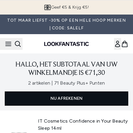
Overslaan naar de hoofdinhou
Geef €5 & Krijg €5!
TOT MAAR LIEFST -30% OP EEN HELE HOOP MERKEN
| CODE: SALELF
HALLO, HET SUBTOTAAL VAN UW
WINKELMANDJE IS €71,30
,
2 artikelen
|
71 Beauty Plus+ Punten
NU AFREKENEN
IT Cosmetics Confidence in Your Beauty
Sleep 14ml