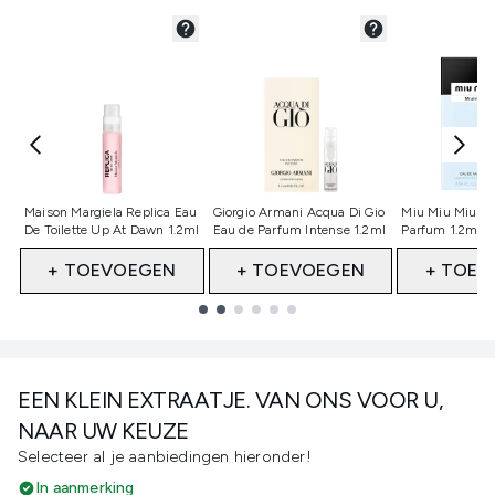
Niet geselecteerd
Niet geselecteerd
Niet gesele
Maison Margiela Replica Eau
Giorgio Armani Acqua Di Gio
Miu Miu Miutin
De Toilette Up At Dawn 1.2ml
Eau de Parfum Intense 1.2ml
Parfum 1.2ml 
+ TOEVOEGEN
+ TOEVOEGEN
+ TOEV
Showing slide 1
EEN KLEIN EXTRAATJE. VAN ONS VOOR U,
NAAR UW KEUZE
Selecteer al je aanbiedingen hieronder!
In aanmerking