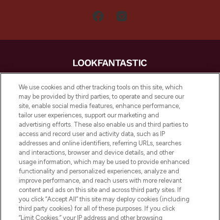
LOOKFANTASTIC is de ultieme online
We use cookies and other tracking tools on this site, which
beautybestemming van Europa, met de
may be provided by third parties, to operate and secure our
beste huidverzorging, haarproducten en
site, enable social media features, enhance performance,
make-up van meer dan 200 topmerken.
tailor user experiences, support our marketing and
Shop online of via de app, met gratis
advertising efforts. These also enable us and third parties to
verzending vanaf €40.
access and record user and activity data, such as IP
addresses and online identifiers, referring URLs, searches
and interactions, browser and device details, and other
Cookie-toestemming
usage information, which may be used to provide enhanced
Do Not Sell or Share My Personal
functionality and personalized experiences, analyze and
Information
improve performance, and reach users with more relevant
content and ads on this site and across third party sites. If
you click “Accept All” this site may deploy cookies (including
HELP & INFORMATIE
third party cookies) for all of these purposes. If you click
“Limit Cookies,” your IP address and other browsing