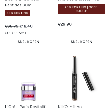
Peptides 30ml
20% KORTING | CODE:
SALELF
50% KORTING
€29,90
Recommended Retail Price:
Huidige prijs:
€36,79
€18,40
€613,33 per L
SNEL KOPEN
SNEL KOPEN
L'Oréal Paris Revitalift
KIKO Milano