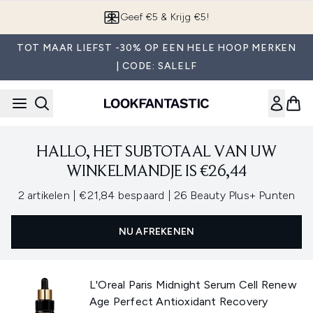
Overslaan naar de hoofdinhou
Geef €5 & Krijg €5!
TOT MAAR LIEFST -30% OP EEN HELE HOOP MERKEN
| CODE: SALELF
HALLO, HET SUBTOTAAL VAN UW
WINKELMANDJE IS €26,44
,
,
2 artikelen
|
€21,84 bespaard
|
26 Beauty Plus+ Punten
NU AFREKENEN
L'Oreal Paris Midnight Serum Cell Renew
Age Perfect Antioxidant Recovery