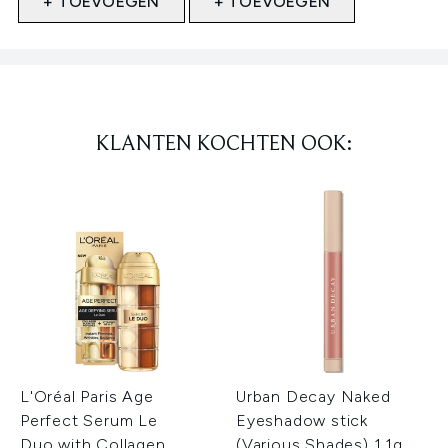
+ TOEVOEGEN
+ TOEVOEGEN
Showing slide 1
KLANTEN KOCHTEN OOK:
L'Oréal Paris Age
Urban Decay Naked
Perfect Serum Le
Eyeshadow stick
Duo with Collagen
(Various Shades) 1.1g