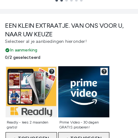
Showing slide 1
EEN KLEIN EXTRAATJE. VAN ONS VOOR U,
NAAR UW KEUZE
Selecteer al je aanbiedingen hieronder!
In aanmerking
0/2 geselecteerd
Niet geselecteerd
Niet geselecteerd
Readly - lees 2 maanden
Prime Video - 30 dagen
gratis!
GRATIS proberen!