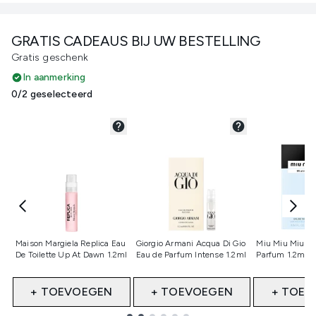
GRATIS CADEAUS BIJ UW BESTELLING
Gratis geschenk
In aanmerking
0/2 geselecteerd
Niet geselecteerd
Niet geselecteerd
Niet gesele
Maison Margiela Replica Eau
Giorgio Armani Acqua Di Gio
Miu Miu Miutin
De Toilette Up At Dawn 1.2ml
Eau de Parfum Intense 1.2ml
Parfum 1.2ml 
+ TOEVOEGEN
+ TOEVOEGEN
+ TOEV