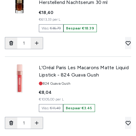
Herstellend Nachtserum 30 ml
€18,40
€613,33 per L
Was
€36,79
Bespaar €18.39
L'Oréal Paris Les Macarons Matte Liquid
Lipstick - 824 Guava Gush
Tint:
824 Guava Gush
€8,04
€1005,00 per L
Was
€11,49
Bespaar €3.45