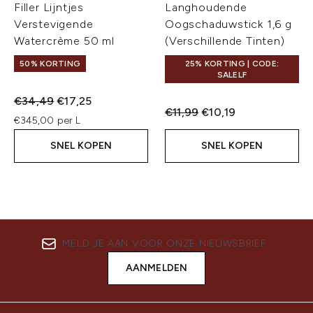
Filler Lijntjes
Langhoudende
Verstevigende
Oogschaduwstick 1,6 g
Watercrème 50 ml
(Verschillende Tinten)
50% KORTING
25% KORTING | CODE:
SALELF
Recommended Retail Price:
Huidige prijs:
€34,49
€17,25
Recommended Retail Price:
Huidige prijs:
€11,99
€10,19
€345,00 per L
SNEL KOPEN
SNEL KOPEN
MELD JE AAN VOOR ONZE NIEUWSBRIEF
AANMELDEN