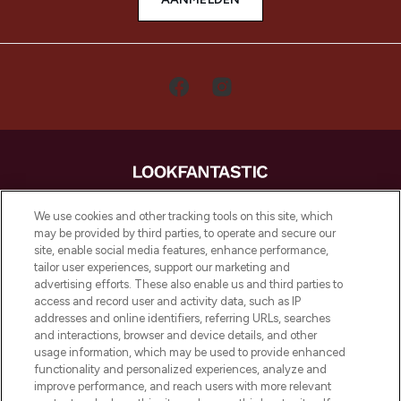
LOOKFANTASTIC is de ultieme online
We use cookies and other tracking tools on this site, which
beautybestemming van Europa, met de
may be provided by third parties, to operate and secure our
beste huidverzorging, haarproducten en
site, enable social media features, enhance performance,
make-up van meer dan 200 topmerken.
tailor user experiences, support our marketing and
Shop online of via de app, met gratis
advertising efforts. These also enable us and third parties to
verzending vanaf €40.
access and record user and activity data, such as IP
addresses and online identifiers, referring URLs, searches
and interactions, browser and device details, and other
Cookie-toestemming
usage information, which may be used to provide enhanced
Do Not Sell or Share My Personal
functionality and personalized experiences, analyze and
Information
improve performance, and reach users with more relevant