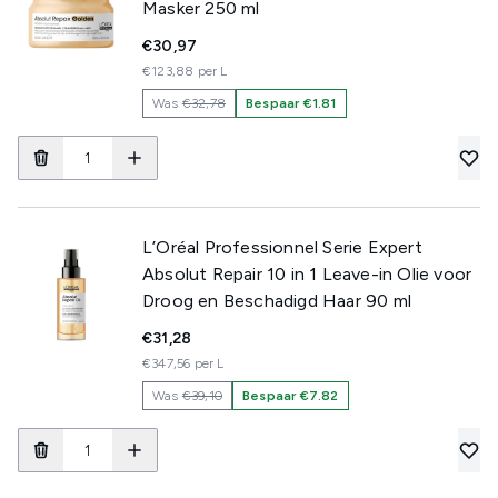
Masker 250 ml
€30,97
€123,88 per L
Was
€32,78
Bespaar €1.81
L’Oréal Professionnel Serie Expert
Absolut Repair 10 in 1 Leave-in Olie voor
Droog en Beschadigd Haar 90 ml
€31,28
€347,56 per L
Was
€39,10
Bespaar €7.82