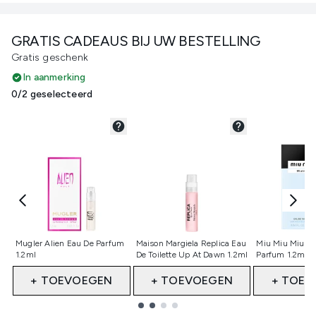
GRATIS CADEAUS BIJ UW BESTELLING
Gratis geschenk
In aanmerking
0/2 geselecteerd
Niet geselecteerd
Niet geselecteerd
Niet gesele
Mugler Alien Eau De Parfum
Maison Margiela Replica Eau
Miu Miu Miutin
1.2ml
De Toilette Up At Dawn 1.2ml
Parfum 1.2ml 
+ TOEVOEGEN
+ TOEVOEGEN
+ TOEV
Showing slide 1