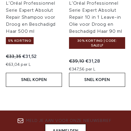
L’Oréal Professionnel
L’Oréal Professionnel
Serie Expert Absolut
Serie Expert Absolut
Repair Shampoo voor
Repair 10 in 1 Leave-in
Droog en Beschadigd
Olie voor Droog en
Haar 500 ml
Beschadigd Haar 90 ml
5% KORTING
30% KORTING | CODE:
SALELF
Recommended Retail Price:
Huidige prijs:
€33,35
€31,52
Recommended Retail Price:
Huidige prijs:
€39,10
€31,28
€63,04 per L
€347,56 per L
SNEL KOPEN
SNEL KOPEN
MELD JE AAN VOOR ONZE NIEUWSBRIEF
AANMELDEN