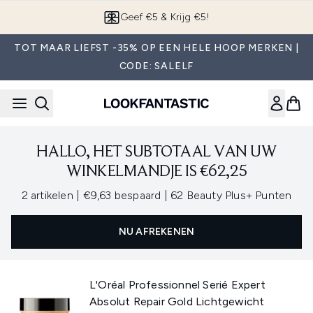
Overslaan naar de hoofdinhou
Geef €5 & Krijg €5!
TOT MAAR LIEFST -35% OP EEN HELE HOOP MERKEN |
CODE: SALELF
HALLO, HET SUBTOTAAL VAN UW
WINKELMANDJE IS €62,25
,
,
2 artikelen
|
€9,63 bespaard
|
62 Beauty Plus+ Punten
NU AFREKENEN
L'Oréal Professionnel Serié Expert
Absolut Repair Gold Lichtgewicht