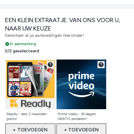
EEN KLEIN EXTRAATJE. VAN ONS VOOR U,
NAAR UW KEUZE
Selecteer al je aanbiedingen hieronder!
In aanmerking
0/2 geselecteerd
Niet geselecteerd
Niet geselecteerd
Readly - lees 2 maanden
Prime Video - 30 dagen
gratis!
GRATIS proberen!
+ TOEVOEGEN
+ TOEVOEGEN