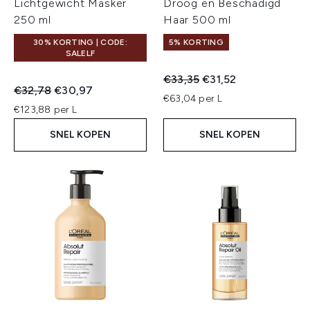
Lichtgewicht Masker
Droog en Beschadigd
250 ml
Haar 500 ml
30% KORTING | CODE:
5% KORTING
SALELF
Recommended Retail Price:
Huidige prijs:
€33,35
€31,52
Recommended Retail Price:
Huidige prijs:
€32,78
€30,97
€63,04 per L
€123,88 per L
SNEL KOPEN
SNEL KOPEN