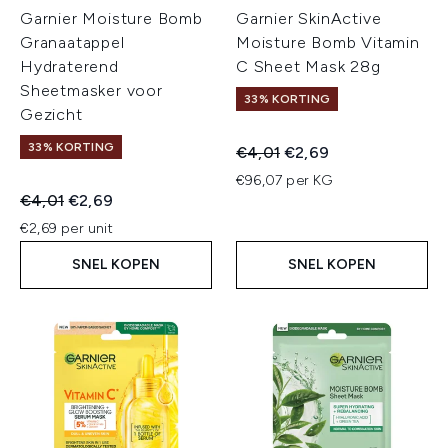
Garnier Moisture Bomb
Garnier SkinActive
Granaatappel
Moisture Bomb Vitamin
Hydraterend
C Sheet Mask 28g
Sheetmasker voor
33% KORTING
Gezicht
33% KORTING
Recommended Retail Price:
Huidige prijs:
€4,01
€2,69
€96,07 per KG
Recommended Retail Price:
Huidige prijs:
€4,01
€2,69
€2,69 per unit
SNEL KOPEN
SNEL KOPEN