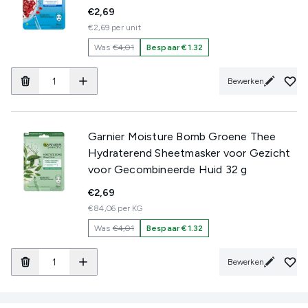
€2,69
€2,69 per unit
Was
€4,01
Bespaar €1.32
Bewerken
Garnier Moisture Bomb Groene Thee
Hydraterend Sheetmasker voor Gezicht
voor Gecombineerde Huid 32 g
€2,69
€84,06 per KG
Was
€4,01
Bespaar €1.32
Bewerken