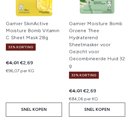
Garnier SkinActive
Garnier Moisture Bomb
Moisture Bomb Vitamin
Groene Thee
C Sheet Mask 28g
Hydraterend
Sheetmasker voor
33% KORTING
Gezicht voor
Gecombineerde Huid 32
Recommended Retail Price:
Huidige prijs:
€4,01
€2,69
g
€96,07 per KG
33% KORTING
Recommended Retail Price:
Huidige prijs:
€4,01
€2,69
€84,06 per KG
SNEL KOPEN
SNEL KOPEN