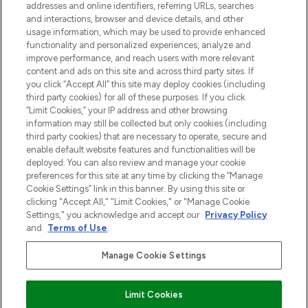
addresses and online identifiers, referring URLs, searches
and interactions, browser and device details, and other
Cookie-toestemming
usage information, which may be used to provide enhanced
Do Not Sell or Share My Personal
functionality and personalized experiences, analyze and
Information
improve performance, and reach users with more relevant
content and ads on this site and across third party sites. If
you click “Accept All” this site may deploy cookies (including
HELP & INFORMATIE
third party cookies) for all of these purposes. If you click
“Limit Cookies,” your IP address and other browsing
information may still be collected but only cookies (including
BEDRIJFSINFORMATIE
third party cookies) that are necessary to operate, secure and
enable default website features and functionalities will be
deployed. You can also review and manage your cookie
OVER LOOKFANTASTIC
preferences for this site at any time by clicking the “Manage
Cookie Settings” link in this banner. By using this site or
clicking "Accept All," "Limit Cookies," or "Manage Cookie
Settings," you acknowledge and accept our
Privacy Policy
and
Terms of Use
.
Betaal veilig met
Manage Cookie Settings
Limit Cookies