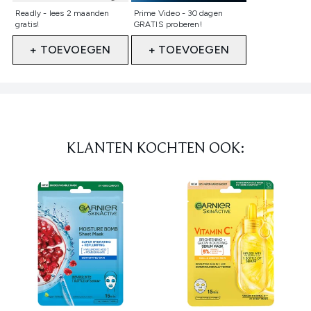
Niet geselecteerd
Niet geselecteerd
Readly - lees 2 maanden
Prime Video - 30 dagen
gratis!
GRATIS proberen!
+ TOEVOEGEN
+ TOEVOEGEN
Showing slide 1
KLANTEN KOCHTEN OOK: