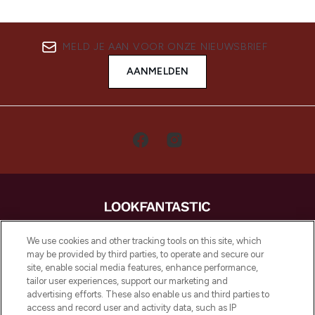
MELD JE AAN VOOR ONZE NIEUWSBRIEF
AANMELDEN
LOOKFANTASTIC is de ultieme online
We use cookies and other tracking tools on this site, which
beautybestemming van Europa, met de
may be provided by third parties, to operate and secure our
beste huidverzorging, haarproducten en
site, enable social media features, enhance performance,
make-up van meer dan 200 topmerken.
tailor user experiences, support our marketing and
Shop online of via de app, met gratis
advertising efforts. These also enable us and third parties to
verzending vanaf €40.
access and record user and activity data, such as IP