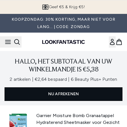
Overslaan naar de hoofdinhou
Geef €5 & Krijg €5!
KOOPZONDAG: 30% KORTING, MAAR NIET VOOR
LANG... | CODE: ZONDAG
HALLO, HET SUBTOTAAL VAN UW
WINKELMANDJE IS €5,38
,
,
2 artikelen
|
€2,64 bespaard
|
6 Beauty Plus+ Punten
NU AFREKENEN
Garnier Moisture Bomb Granaatappel
Hydraterend Sheetmasker voor Gezicht