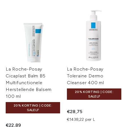
La Roche-Posay
La Roche-Posay
Cicaplast Balm B5
Toleraine Dermo
Multifunctionele
Cleanser 400 ml
Herstellende Balsem
20% KORTING | CODE:
100 ml
SALELF
20% KORTING | CODE:
SALELF
€28,75
€1438,22 per L
€22,89