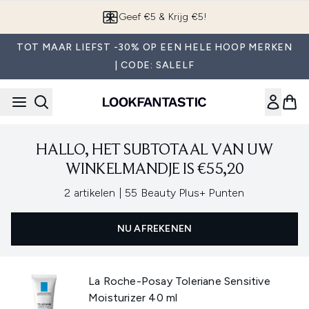
Overslaan naar de hoofdinhou
Geef €5 & Krijg €5!
TOT MAAR LIEFST -30% OP EEN HELE HOOP MERKEN
| CODE: SALELF
HALLO, HET SUBTOTAAL VAN UW
WINKELMANDJE IS €55,20
,
2 artikelen
|
55 Beauty Plus+ Punten
NU AFREKENEN
La Roche-Posay Toleriane Sensitive
Moisturizer 40 ml