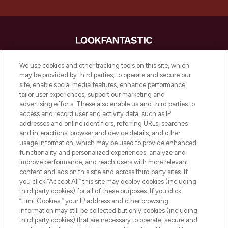
LOOKFANTASTIC is de ultieme online
We use cookies and other tracking tools on this site, which
beautybestemming van Europa, met de
may be provided by third parties, to operate and secure our
beste huidverzorging, haarproducten en
site, enable social media features, enhance performance,
make-up van meer dan 200 topmerken.
tailor user experiences, support our marketing and
Shop online of via de app, met gratis
advertising efforts. These also enable us and third parties to
verzending vanaf €40.
access and record user and activity data, such as IP
addresses and online identifiers, referring URLs, searches
and interactions, browser and device details, and other
Cookie-toestemming
usage information, which may be used to provide enhanced
Do Not Sell or Share My Personal
functionality and personalized experiences, analyze and
Information
improve performance, and reach users with more relevant
content and ads on this site and across third party sites. If
you click “Accept All” this site may deploy cookies (including
HELP & INFORMATIE
third party cookies) for all of these purposes. If you click
“Limit Cookies,” your IP address and other browsing
information may still be collected but only cookies (including
BEDRIJFSINFORMATIE
third party cookies) that are necessary to operate, secure and