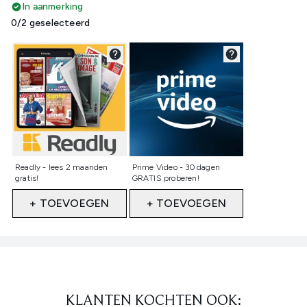
In aanmerking
0/2 geselecteerd
Niet geselecteerd
Niet geselecteerd
Readly - lees 2 maanden
Prime Video - 30 dagen
gratis!
GRATIS proberen!
+ TOEVOEGEN
+ TOEVOEGEN
Showing slide 1
KLANTEN KOCHTEN OOK: