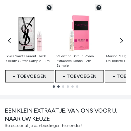
Niet geselecteerd
Niet geselecteerd
Niet gesele
Yves Saint Laurent Black
Valentino Born in Roma
Maison Margiel
Opium Glitter Sample 1.2ml
Extradose Donna 1.2ml
De Toilette Up
Sample
+ TOEVOEGEN
+ TOEVOEGEN
+ TOEV
Showing slide 1
EEN KLEIN EXTRAATJE. VAN ONS VOOR U,
NAAR UW KEUZE
Selecteer al je aanbiedingen hieronder!