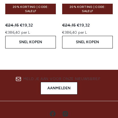
20% KORTING | CODE:
20% KORTING | CODE:
SALELF
SALELF
Recommended Retail Price:
Huidige prijs:
Recommended Retail Price:
Huidige prijs:
€24,15
€19,32
€24,15
€19,32
€386,40 per L
€386,40 per L
SNEL KOPEN
SNEL KOPEN
MELD JE AAN VOOR ONZE NIEUWSBRIEF
AANMELDEN