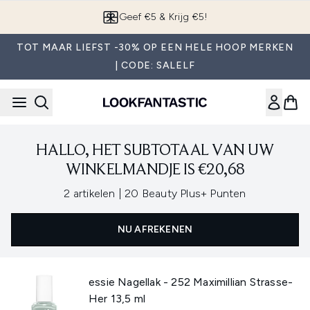
Overslaan naar de hoofdinhou
Geef €5 & Krijg €5!
TOT MAAR LIEFST -30% OP EEN HELE HOOP MERKEN
| CODE: SALELF
HALLO, HET SUBTOTAAL VAN UW
WINKELMANDJE IS €20,68
,
2 artikelen
|
20 Beauty Plus+ Punten
NU AFREKENEN
essie Nagellak - 252 Maximillian Strasse-
Her 13,5 ml