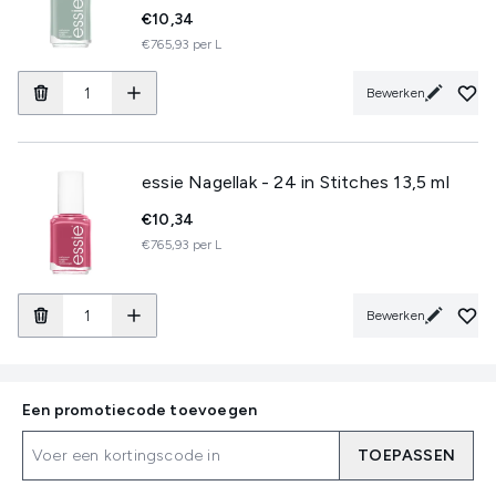
€10,34
€765,93 per L
Bewerken
essie Nagellak - 24 in Stitches 13,5 ml
€10,34
€765,93 per L
Bewerken
Een promotiecode toevoegen
TOEPASSEN