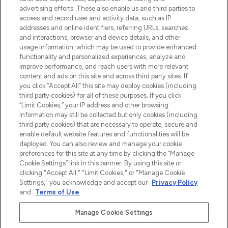
Shop online of via de app, met gratis
advertising efforts. These also enable us and third parties to
verzending vanaf €40.
access and record user and activity data, such as IP
addresses and online identifiers, referring URLs, searches
and interactions, browser and device details, and other
Cookie-toestemming
usage information, which may be used to provide enhanced
Do Not Sell or Share My Personal
functionality and personalized experiences, analyze and
Information
improve performance, and reach users with more relevant
content and ads on this site and across third party sites. If
you click “Accept All” this site may deploy cookies (including
HELP & INFORMATIE
third party cookies) for all of these purposes. If you click
“Limit Cookies,” your IP address and other browsing
information may still be collected but only cookies (including
BEDRIJFSINFORMATIE
third party cookies) that are necessary to operate, secure and
enable default website features and functionalities will be
deployed. You can also review and manage your cookie
OVER LOOKFANTASTIC
preferences for this site at any time by clicking the “Manage
Cookie Settings” link in this banner. By using this site or
clicking "Accept All," "Limit Cookies," or "Manage Cookie
Settings," you acknowledge and accept our
Privacy Policy
and
Terms of Use
.
Betaal veilig met
Manage Cookie Settings