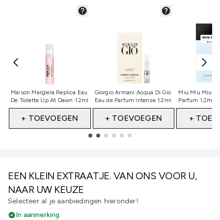
Niet geselecteerd
Niet geselecteerd
Niet gesele
Maison Margiela Replica Eau
Giorgio Armani Acqua Di Gio
Miu Miu Miutin
De Toilette Up At Dawn 1.2ml
Eau de Parfum Intense 1.2ml
Parfum 1.2ml 
+ TOEVOEGEN
+ TOEVOEGEN
+ TOEV
Showing slide 1
EEN KLEIN EXTRAATJE. VAN ONS VOOR U,
NAAR UW KEUZE
Selecteer al je aanbiedingen hieronder!
In aanmerking