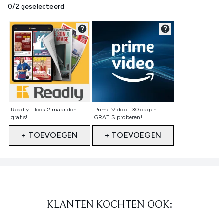
0/2 geselecteerd
Niet geselecteerd
Niet geselecteerd
Readly - lees 2 maanden
Prime Video - 30 dagen
gratis!
GRATIS proberen!
+ TOEVOEGEN
+ TOEVOEGEN
Showing slide 1
KLANTEN KOCHTEN OOK: