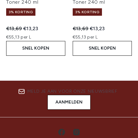
Toner 240 ml
Toner 240 ml
3% KORTING
3% KORTING
Recommended Retail Price:
Huidige prijs:
Recommended Retail Price:
Huidige prijs:
€13,69
€13,23
€13,69
€13,23
€55,13 per L
€55,13 per L
SNEL KOPEN
SNEL KOPEN
MELD JE AAN VOOR ONZE NIEUWSBRIEF
AANMELDEN