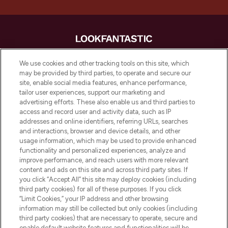
LOOKFANTASTIC is de ultieme online
We use cookies and other tracking tools on this site, which
beautybestemming van Europa, met de
may be provided by third parties, to operate and secure our
beste huidverzorging, haarproducten en
site, enable social media features, enhance performance,
make-up van meer dan 200 topmerken.
tailor user experiences, support our marketing and
Shop online of via de app, met gratis
advertising efforts. These also enable us and third parties to
verzending vanaf €40.
access and record user and activity data, such as IP
addresses and online identifiers, referring URLs, searches
and interactions, browser and device details, and other
Cookie-toestemming
usage information, which may be used to provide enhanced
Do Not Sell or Share My Personal
functionality and personalized experiences, analyze and
Information
improve performance, and reach users with more relevant
content and ads on this site and across third party sites. If
you click “Accept All” this site may deploy cookies (including
HELP & INFORMATIE
third party cookies) for all of these purposes. If you click
“Limit Cookies,” your IP address and other browsing
information may still be collected but only cookies (including
BEDRIJFSINFORMATIE
third party cookies) that are necessary to operate, secure and
enable default website features and functionalities will be