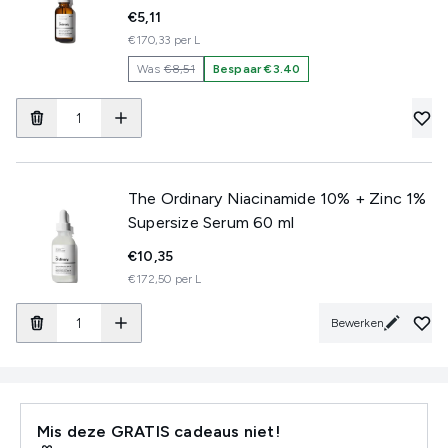
€5,11
€170,33 per L
Was
€8,51
Bespaar €3.40
The Ordinary Niacinamide 10% + Zinc 1%
Supersize Serum 60 ml
€10,35
€172,50 per L
Bewerken
Mis deze GRATIS cadeaus niet!