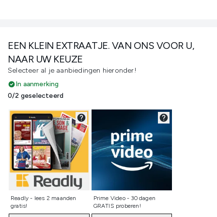
EEN KLEIN EXTRAATJE. VAN ONS VOOR U,
NAAR UW KEUZE
Selecteer al je aanbiedingen hieronder!
In aanmerking
0/2 geselecteerd
Niet geselecteerd
Niet geselecteerd
Readly - lees 2 maanden
Prime Video - 30 dagen
gratis!
GRATIS proberen!