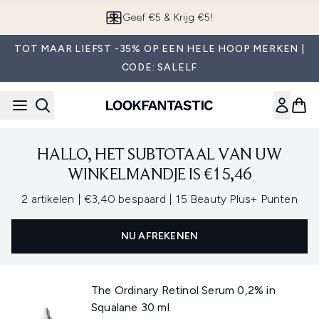
Overslaan naar de hoofdinhou
Geef €5 & Krijg €5!
TOT MAAR LIEFST -35% OP EEN HELE HOOP MERKEN |
CODE: SALELF
HALLO, HET SUBTOTAAL VAN UW
WINKELMANDJE IS €15,46
,
,
2 artikelen
|
€3,40 bespaard
|
15 Beauty Plus+ Punten
NU AFREKENEN
The Ordinary Retinol Serum 0,2% in
Squalane 30 ml