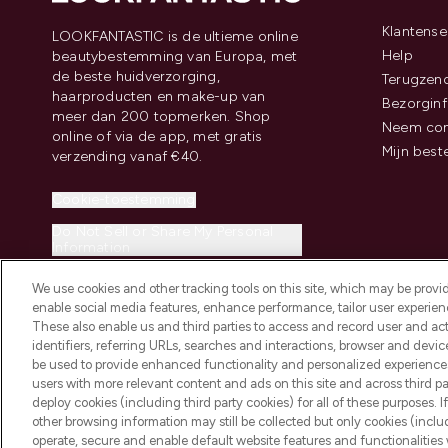
Klantense
LOOKFANTASTIC is de ultieme online
Help
beautybestemming van Europa, met
de beste huidverzorging,
Terugzen
haarproducten en make-up van
Bezorginf
meer dan 200 topmerken. Shop
Neem con
online of via de app, met gratis
Mijn best
verzending vanaf €40.
Cookie-toestemming
Do Not Sell or Share My Personal
Information
We use cookies and other tracking tools on this site, which may be provide
enable social media features, enhance performance, tailor user experienc
These also enable us and third parties to access and record user and act
identifiers, referring URLs, searches and interactions, browser and devi
be used to provide enhanced functionality and personalized experienc
2026 THG Beauty Europe GmbH Maximilianstrasse 54 80538 Munich
users with more relevant content and ads on this site and across third part
deploy cookies (including third party cookies) for all of these purposes. I
other browsing information may still be collected but only cookies (inclu
operate, secure and enable default website features and functionalities