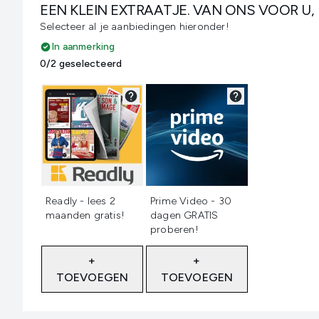
EEN KLEIN EXTRAATJE. VAN ONS VOOR U,
Selecteer al je aanbiedingen hieronder!
In aanmerking
0/2 geselecteerd
Niet geselecteerd
Niet geselecteerd
Readly - lees 2
Prime Video - 30
maanden gratis!
dagen GRATIS
proberen!
+
+
TOEVOEGEN
TOEVOEGEN
Showing slide 1