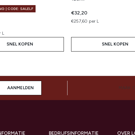
G | CODE: SALELF
€32,20
€257,60 per L
r L
SNEL KOPEN
SNEL KOPEN
AANMELDEN
MAAK 
INFORMATIE
BEDRIJFSINFORMATIE
OVER 