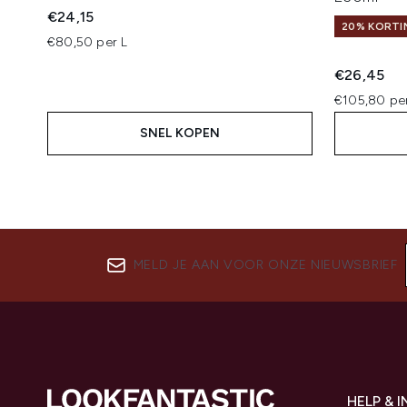
€24,15
20% KORTIN
€80,50 per L
€26,45
€105,80 pe
SNEL KOPEN
MELD JE AAN VOOR ONZE NIEUWSBRIEF
HELP & 