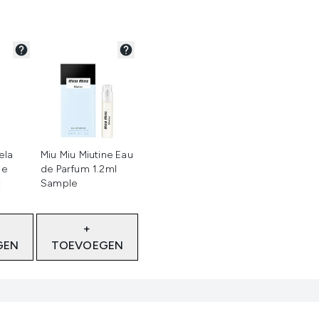
teerd
Niet geselecteerd
ela
Miu Miu Miutine Eau
De
de Parfum 1.2ml
t
Sample
+
GEN
TOEVOEGEN