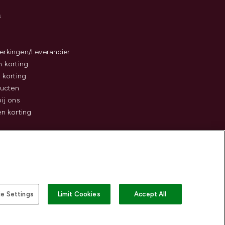
s
rkingen/Leverancier
 korting
 korting
ducten
ij ons
n korting
e Settings
Limit Cookies
Accept All