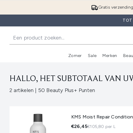
Gratis verzendin
TOT
Zomer
Sale
Merken
Beau
Enter submenu (Zome
E
HALLO, HET SUBTOTAAL VAN UW
,
2 artikelen
|
50 Beauty Plus+ Punten
KMS Moist Repair Condition
€26,45
€105,80 per L