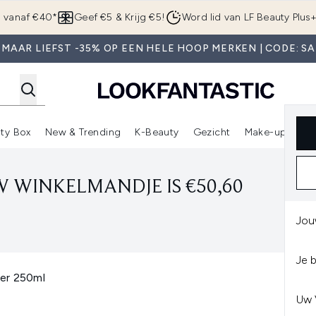
Overslaan naar de hoofdinhou
g vanaf €40*
Geef €5 & Krijg €5!
Word lid van LF Beauty Plus
 MAAR LIEFST -35% OP EEN HELE HOOP MERKEN | CODE: SA
ty Box
New & Trending
K-Beauty
Gezicht
Make-up
Pa
r)
nter submenu (Sale)
Enter submenu (Merken)
Enter submenu (Beauty Box)
Enter submenu (New & Trending)
Enter submenu (K-Beauty
E
 WINKELMANDJE IS €50,60
Jou
Je 
er 250ml
Uw 