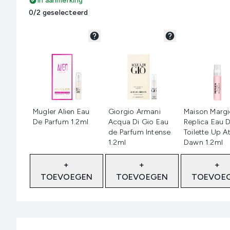
In aanmerking
0/2 geselecteerd
Niet geselecteerd
Niet geselecteerd
Niet geselec
Mugler Alien Eau
Giorgio Armani
Maison Margi
De Parfum 1.2ml
Acqua Di Gio Eau
Replica Eau 
de Parfum Intense
Toilette Up A
1.2ml
Dawn 1.2ml
+
+
+
TOEVOEGEN
TOEVOEGEN
TOEVOE
Showing slide 1