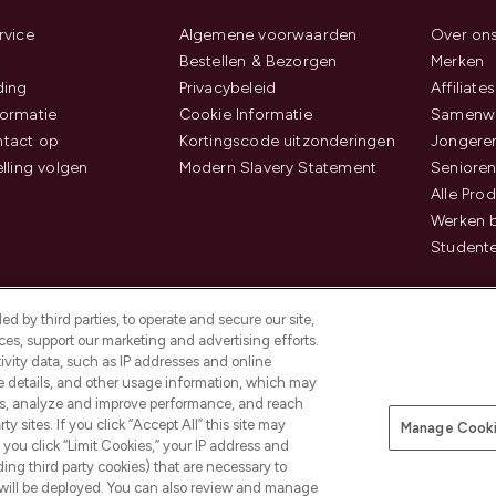
rvice
Algemene voorwaarden
Over on
Bestellen & Bezorgen
Merken
ding
Privacybeleid
Affiliates
ormatie
Cookie Informatie
Samenwe
tact op
Kortingscode uitzonderingen
Jongeren
elling volgen
Modern Slavery Statement
Senioren
Alle Pro
Werken b
Studente
d by third parties, to operate and secure our site,
es, support our marketing and advertising efforts.
ivity data, such as IP addresses and online
ce details, and other usage information, which may
es, analyze and improve performance, and reach
Betaal veilig met
y sites. If you click “Accept All” this site may
Manage Cooki
f you click “Limit Cookies,” your IP address and
ding third party cookies) that are necessary to
 will be deployed. You can also review and manage