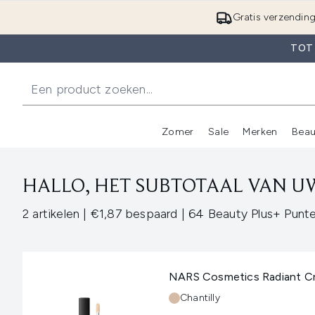
Gratis verzendin
TOT
Zomer
Sale
Merken
Beau
Enter submenu (Zome
E
HALLO, HET SUBTOTAAL VAN UW
,
,
2 artikelen
|
€1,87 bespaard
|
64 Beauty Plus+ Punt
NARS Cosmetics Radiant Cr
Tint:
Chantilly