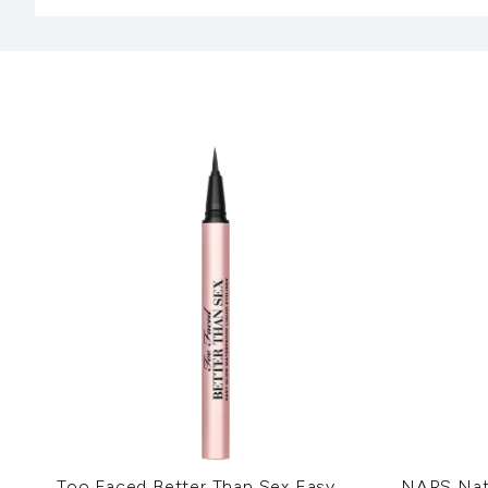
Showing slide 1
Too Faced Better Than Sex Easy
NARS Natu