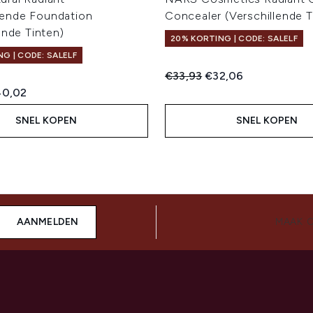
ende Foundation
Concealer (Verschillende T
ende Tinten)
20% KORTING | CODE: SALELF
G | CODE: SALELF
Recommended Retail Price:
Huidige prijs:
€33,93
€32,06
ed Retail Price:
idige prijs:
0,02
SNEL KOPEN
SNEL KOPEN
AANMELDEN
MAAK 