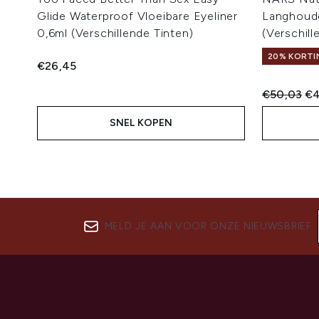
Glide Waterproof Vloeibare Eyeliner
Langhoud
0,6ml (Verschillende Tinten)
(Verschill
20% KORTIN
€26,45
Recommend
Hu
€50,03
€4
SNEL KOPEN
MELD JE AAN VOOR ONZE NIEUWSBRIEF