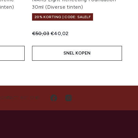
inten)
30ml (Diverse tinten)
20% KORTING | CODE: SALELF
Recommended Retail Price:
Huidige prijs:
€50,03
€40,02
SNEL KOPEN
CONTACT MET ONS