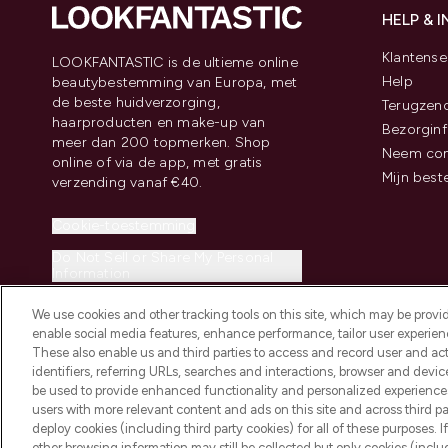
HELP & 
Klantense
LOOKFANTASTIC is de ultieme online
Help
beautybestemming van Europa, met
de beste huidverzorging,
Terugzen
haarproducten en make-up van
Bezorginf
meer dan 200 topmerken. Shop
Neem con
online of via de app, met gratis
Mijn best
verzending vanaf €40.
Cookie-toestemming
Do Not Sell or Share My Personal
Information
We use cookies and other tracking tools on this site, which may be provide
enable social media features, enhance performance, tailor user experienc
These also enable us and third parties to access and record user and act
identifiers, referring URLs, searches and interactions, browser and devi
be used to provide enhanced functionality and personalized experienc
2026 THG Beauty Europe GmbH Maximilianstrasse 54 80538 Munich
users with more relevant content and ads on this site and across third part
deploy cookies (including third party cookies) for all of these purposes. I
other browsing information may still be collected but only cookies (inclu