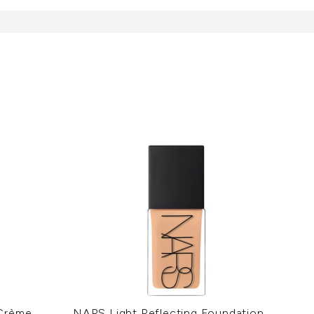
Crème
NARS Light Reflecting Foundation