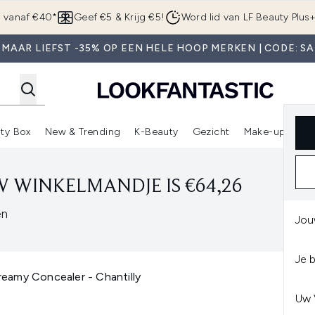
Overslaan naar de hoofdinhou
g vanaf €40*
Geef €5 & Krijg €5!
Word lid van LF Beauty Plus
 MAAR LIEFST -35% OP EEN HELE HOOP MERKEN | CODE: SA
ty Box
New & Trending
K-Beauty
Gezicht
Make-up
Pa
r)
nter submenu (Sale)
Enter submenu (Merken)
Enter submenu (Beauty Box)
Enter submenu (New & Trending)
Enter submenu (K-Beauty
E
 WINKELMANDJE IS €64,26
en
Jou
Je 
eamy Concealer - Chantilly
Uw 