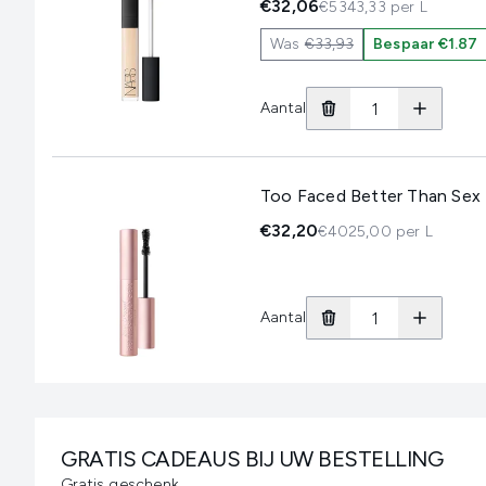
€32,06
€5343,33 per L
Was
€33,93
Bespaar €1.87
Aantal
Too Faced Better Than Sex
€32,20
€4025,00 per L
Aantal
GRATIS CADEAUS BIJ UW BESTELLING
Gratis geschenk