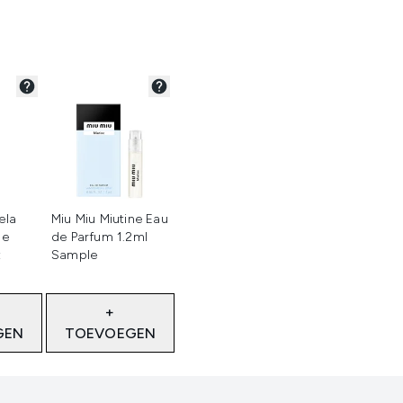
teerd
Niet geselecteerd
ela
Miu Miu Miutine Eau
De
de Parfum 1.2ml
t
Sample
+
GEN
TOEVOEGEN