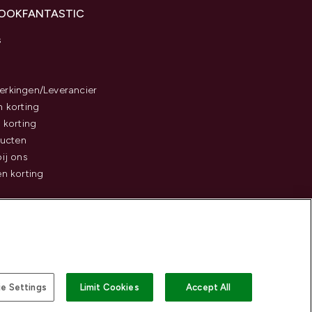
LOOKFANTASTIC
s
rkingen/Leverancier
 korting
 korting
ducten
ij ons
n korting
e Settings
Limit Cookies
Accept All