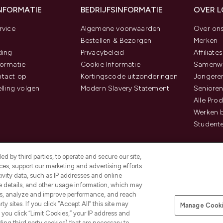
INFORMATIE
BEDRIJFSINFORMATIE
OVER 
rvice
Algemene voorwaarden
Over on
Bestellen & Bezorgen
Merken
ding
Privacybeleid
Affiliates
ormatie
Cookie Informatie
Samenwe
tact op
Kortingscode uitzonderingen
Jongeren
elling volgen
Modern Slavery Statement
Senioren
Alle Pro
Werken b
Studente
d by third parties, to operate and secure our site,
es, support our marketing and advertising efforts.
ivity data, such as IP addresses and online
ce details, and other usage information, which may
es, analyze and improve performance, and reach
Betaal veilig met
y sites. If you click “Accept All” this site may
Manage Cooki
f you click “Limit Cookies,” your IP address and
ding third party cookies) that are necessary to