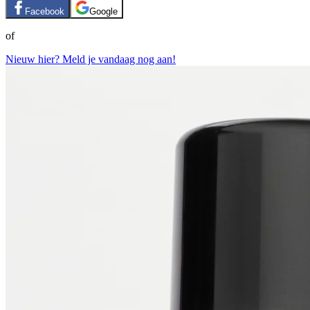
Facebook
Google
of
Nieuw hier? Meld je vandaag nog aan!