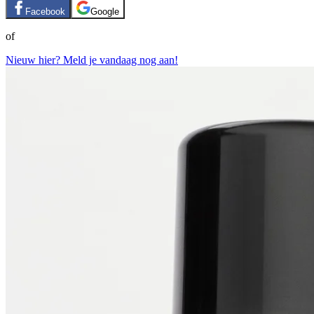
Facebook
Google
of
Nieuw hier? Meld je vandaag nog aan!