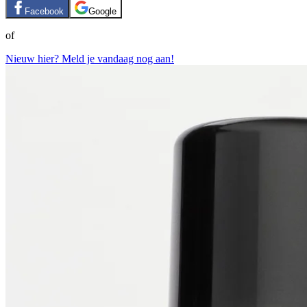
Facebook
Google
of
Nieuw hier? Meld je vandaag nog aan!