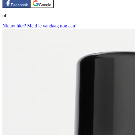
Facebook
Google
of
Nieuw hier? Meld je vandaag nog aan!