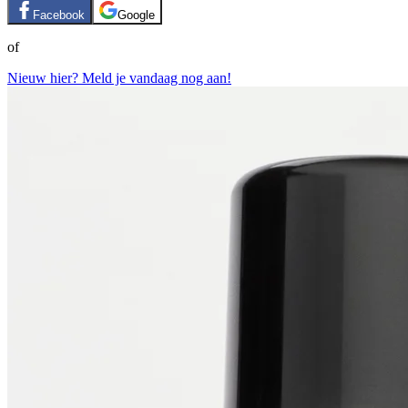
Facebook
Google
of
Nieuw hier? Meld je vandaag nog aan!