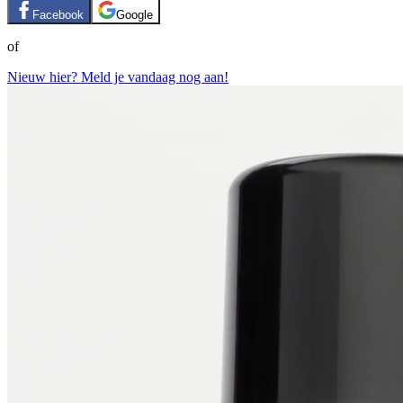
Facebook
Google
of
Nieuw hier? Meld je vandaag nog aan!