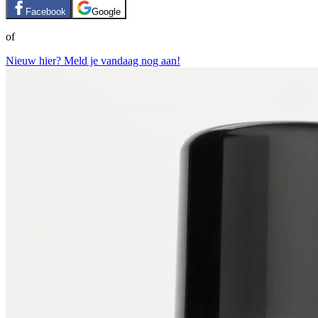
Facebook
Google
of
Nieuw hier? Meld je vandaag nog aan!