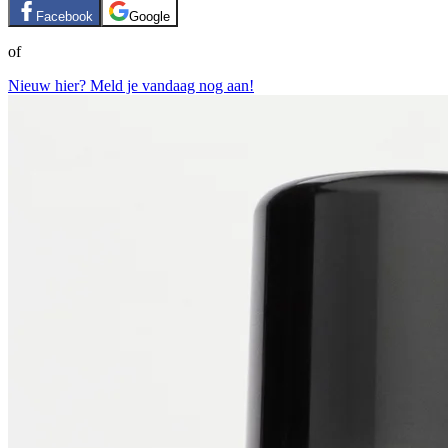
Facebook
Google
of
Nieuw hier? Meld je vandaag nog aan!