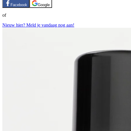
Facebook
Google
of
Nieuw hier? Meld je vandaag nog aan!