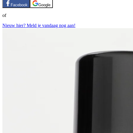
Facebook
Google
of
Nieuw hier? Meld je vandaag nog aan!